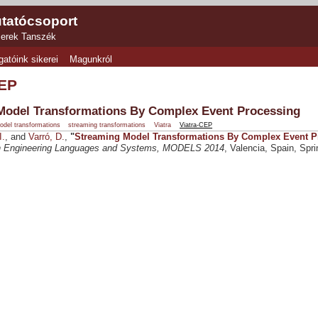
tatócsoport
zerek Tanszék
gatóink sikerei
Magunkról
CEP
Model Transformations By Complex Event Processing
odel transformations
streaming transformations
Viatra
Viatra-CEP
I.
, and
Varró, D.
,
"
Streaming Model Transformations By Complex Event P
n Engineering Languages and Systems, MODELS 2014
, Valencia, Spain, Spri