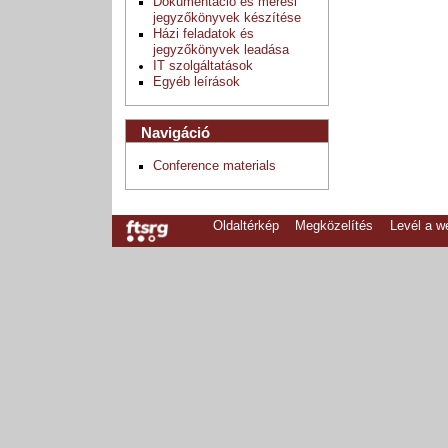
Dokumentáció és mérési
jegyzőkönyvek készítése
Házi feladatok és
jegyzőkönyvek leadása
IT szolgáltatások
Egyéb leírások
Navigáció
Conference materials
Oldaltérkép
Megközelítés
Levél a 