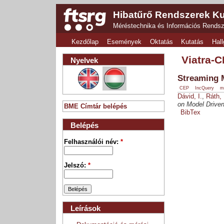
Hibatűrő Rendszerek Ku
Méréstechnika és Információs Rends
Kezdőlap
Események
Oktatás
Kutatás
Hall
Viatra-
Nyelvek
Streaming 
CEP
IncQuery
m
Dávid, I.
,
Ráth, 
on Model Drive
BME Címtár belépés
BibTex
Belépés
Felhasználói név:
*
Jelszó:
*
Leírások