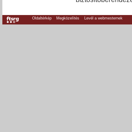
Oldaltérkép
Megközelítés
Levél a webmesternek