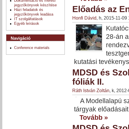
Dokumentáció és mérési
jegyzőkönyvek készítése
Előadás az E
Házi feladatok és
jegyzőkönyvek leadása
Honfi Dávid
, h, 2015-11-09
IT szolgáltatások
Egyéb leírások
Kutatóc
28-án a
Navigáció
rendezv
Conference materials
tesztge
kutatási tevékeny
MDSD és Szolg
fóliák II.
Ráth István Zoltán
, k, 2012
A Modellalapú sz
tárgyak előadásait
Tovább »
MDSD és Szolg