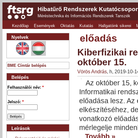
Hibatűrő Rendszerek Kutatócsopor
Méréstechnika és Információs Rendszerek Tanszék
Kezdőlap
Események
Oktatás
Kutatás
Hallgatóink sikerei
előadás
Nyelvek
Kiberfizikai 
október 15.
BME Címtár belépés
Vörös András
, h, 2019-10-
Belépés
Az október 15, k
Felhasználói név:
*
Informatikai rends
előadása lesz. Az 
Jelszó:
*
elkészítéséhez, de
vonatkozó előadás
mérlegelje mindenk
Leírások
Tovább »