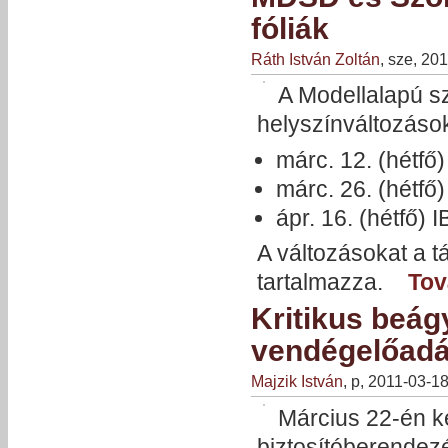
fóliák
Ráth István Zoltán
, sze, 20
A Modellalapú sz
helyszínváltozások
márc. 12. (hétfő
márc. 26. (hétfő
ápr. 16. (hétfő)
A változásokat a 
tartalmazza.
Tov
Kritikus beág
vendégelőad
Majzik István
, p, 2011-03-1
Március 22-én k
biztosítóberendez