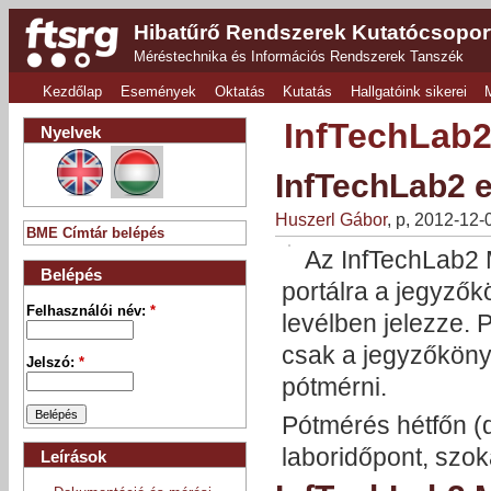
Hibatűrő Rendszerek Kutatócsopor
Méréstechnika és Információs Rendszerek Tanszék
Kezdőlap
Események
Oktatás
Kutatás
Hallgatóink sikerei
InfTechLab2
Nyelvek
InfTechLab2 
Huszerl Gábor
, p, 2012-12
BME Címtár belépés
Az InfTechLab2 
Belépés
portálra a jegyzők
Felhasználói név:
*
levélben jelezze. 
csak a jegyzőkönyv 
Jelszó:
*
pótmérni.
Pótmérés hétfőn (
laboridőpont, szok
Leírások