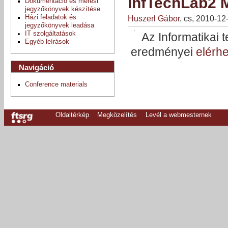
InfTechLab2 
Dokumentáció és mérési
jegyzőkönyvek készítése
Huszerl Gábor
, cs, 2010-1
Házi feladatok és
jegyzőkönyvek leadása
IT szolgáltatások
Az Informatikai 
Egyéb leírások
eredményei
elérh
Navigáció
Conference materials
Oldaltérkép
Megközelítés
Levél a webmesternek