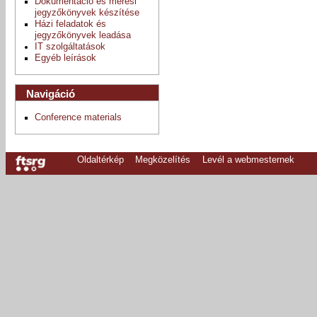
Dokumentáció és mérési
jegyzőkönyvek készítése
Házi feladatok és
jegyzőkönyvek leadása
IT szolgáltatások
Egyéb leírások
Navigáció
Conference materials
Oldaltérkép
Megközelítés
Levél a webmesternek