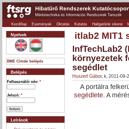
Hibatűrő Rendszerek Kutatócsopor
Méréstechnika és Információs Rendszerek Tanszék
Kezdőlap
Események
Oktatás
Kutatás
Hallgatóink sikerei
itlab2 MIT1 
Nyelvek
InfTechLab2 (
környezetek 
BME Címtár belépés
segédlet
Belépés
Huszerl Gábor
, k, 2011-09-
Felhasználói név:
*
A portálra felke
segédlete
. A méré
Jelszó:
*
Leírások