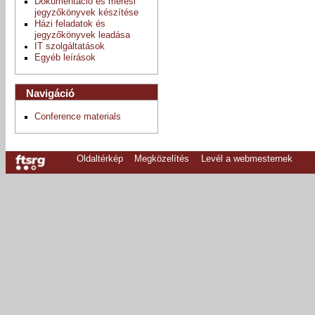
Dokumentáció és mérési
jegyzőkönyvek készítése
Házi feladatok és
jegyzőkönyvek leadása
IT szolgáltatások
Egyéb leírások
Navigáció
Conference materials
Oldaltérkép
Megközelítés
Levél a webmesternek