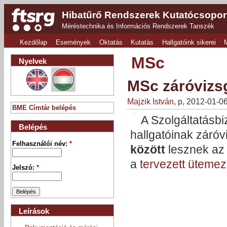
Hibatűrő Rendszerek Kutatócsopor
Méréstechnika és Információs Rendszerek Tanszék
Kezdőlap
Események
Oktatás
Kutatás
Hallgatóink sikerei
MSc
Nyelvek
MSc záróvizsg
Majzik István
, p, 2012-01-0
BME Címtár belépés
A Szolgáltatásb
Belépés
hallgatóinak záróv
Felhasználói név:
*
között
lesznek az 
a
tervezett üteme
Jelszó:
*
Leírások