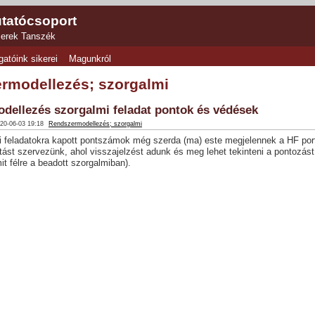
tatócsoport
zerek Tanszék
gatóink sikerei
Magunkról
rmodellezés; szorgalmi
dellezés szorgalmi feladat pontok és védések
020-06-03 19:18
Rendszermodellezés; szorgalmi
i feladatokra kapott pontszámok még szerda (ma) este megjelennek a HF portá
ást szervezünk, ahol visszajelzést adunk és meg lehet tekinteni a pontozást
it félre a beadott szorgalmiban).