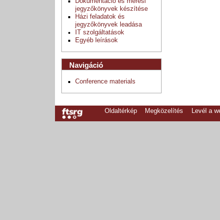
Dokumentáció és mérési
jegyzőkönyvek készítése
Házi feladatok és
jegyzőkönyvek leadása
IT szolgáltatások
Egyéb leírások
Navigáció
Conference materials
Oldaltérkép
Megközelítés
Levél a 