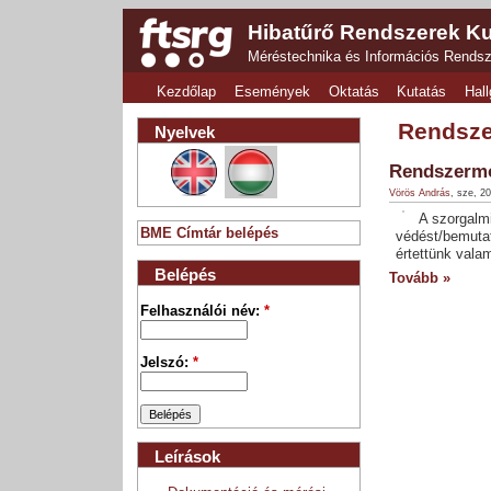
Hibatűrő Rendszerek Ku
Méréstechnika és Információs Rends
Kezdőlap
Események
Oktatás
Kutatás
Hall
Rendsze
Nyelvek
Rendszermo
Vörös András
, sze, 2
A szorgalm
BME Címtár belépés
védést/bemutat
értettünk valam
Belépés
Tovább »
Felhasználói név:
*
Jelszó:
*
Leírások