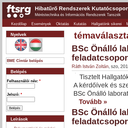
Hibatűrő Rendszerek Kutatócsopor
Méréstechnika és Információs Rendszerek Tanszék
Kezdőlap
Események
Oktatás
Kutatás
Hallgatóink sikerei
témaválaszt
Nyelvek
BSc Önálló la
feladatcsopor
BME Címtár belépés
Ráth István Zoltán
, szo, 20
Belépés
Tisztelt Hallgató
Felhasználói név:
*
A kérdőívek és sz
BSc Önálló labora
Jelszó:
*
Tovább »
BSc Önálló la
feladatcsopor
Leírások