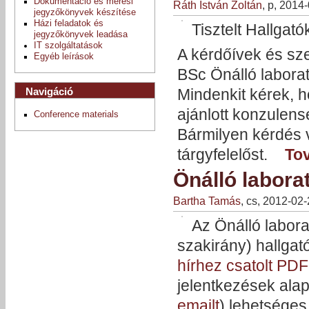
Dokumentáció és mérési
Ráth István Zoltán
, p, 2014
jegyzőkönyvek készítése
Házi feladatok és
Tisztelt Hallgató
jegyzőkönyvek leadása
IT szolgáltatások
A kérdőívek és sz
Egyéb leírások
BSc Önálló labora
Mindenkit kérek, h
Navigáció
ajánlott konzulens
Conference materials
Bármilyen kérdés 
tárgyfelelőst.
To
Önálló labora
Bartha Tamás
, cs, 2012-02
Az Önálló labor
szakirány) hallgat
hírhez csatolt PDF
jelentkezések alap
emailt
) lehetséges 