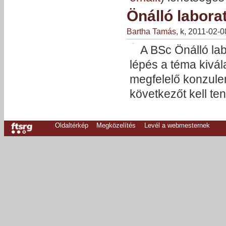
Önálló labora
Bartha Tamás
, k, 2011-02-
A BSc Önálló lab
lépés a téma kivál
megfelelő konzule
következőt kell te
Oldaltérkép
Megközelítés
Levél a webmesternek