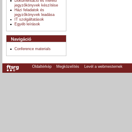
Dokumentáció és mérési
jegyzőkönyvek készítése
Házi feladatok és
jegyzőkönyvek leadása
IT szolgáltatások
Egyéb leírások
Navigáció
Conference materials
Oldaltérkép
Megközelítés
Levél a webmesternek