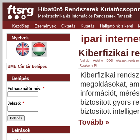
Hibatűrő Rendszerek Kutatócsopor
Méréstechnika és Információs Rendszerek Tanszék
Kezdőlap
Események
Oktatás
Kutatás
Hallgatóink sikerei
ipari interne
Nyelvek
Kiberfizikai 
Android
Arduino
DDS
elosztott rendsze
Raspberry Pi
BME Címtár belépés
Kiberfizikai rends
Belépés
megoldásokat, amel
Felhasználói név:
*
információt, mérés
biztosított gyors r
Jelszó:
*
biztosított intellige
Tovább »
Leírások