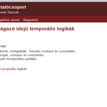
tatócsoport
zerek Tanszék
gatóink sikerei
Magunkról
ágazó idejű temporális logikák
yaga:
torok, mintapéldák, formális szintaxis és szemantika
ségek, szintaxis és szemantika
ek formalizálása (példák)
ű temporális logikák