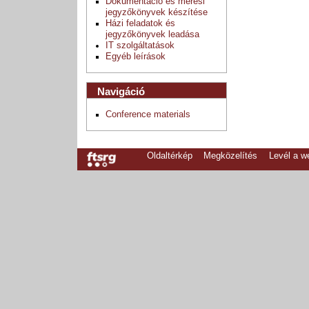
Dokumentáció és mérési
jegyzőkönyvek készítése
Házi feladatok és
jegyzőkönyvek leadása
IT szolgáltatások
Egyéb leírások
Navigáció
Conference materials
Oldaltérkép
Megközelítés
Levél a 