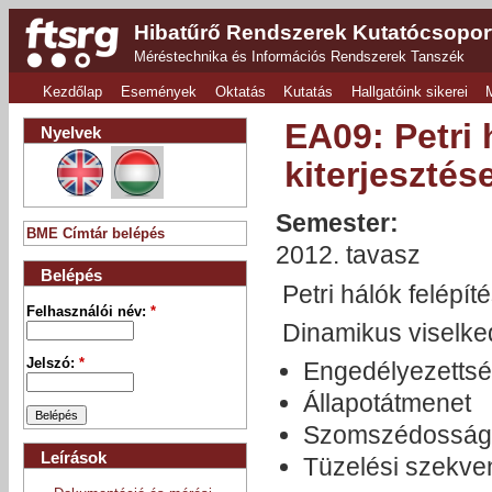
Hibatűrő Rendszerek Kutatócsopor
Méréstechnika és Információs Rendszerek Tanszék
Kezdőlap
Események
Oktatás
Kutatás
Hallgatóink sikerei
EA09: Petri
Nyelvek
kiterjesztés
Semester:
BME Címtár belépés
2012. tavasz
Belépés
Petri hálók felépí
Felhasználói név:
*
Dinamikus viselked
Jelszó:
*
Engedélyezettség
Állapotátmenet
Szomszédossági
Leírások
Tüzelési szekve