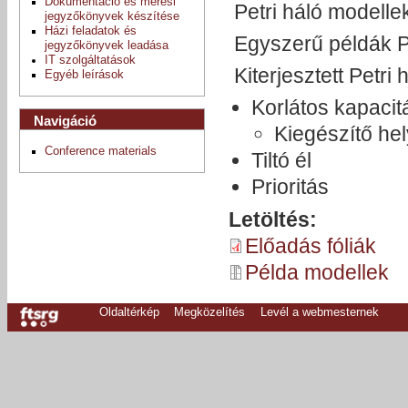
Dokumentáció és mérési
Petri háló modelle
jegyzőkönyvek készítése
Házi feladatok és
Egyszerű példák P
jegyzőkönyvek leadása
IT szolgáltatások
Kiterjesztett Petr
Egyéb leírások
Korlátos kapacit
Navigáció
Kiegészítő he
Conference materials
Tiltó él
Prioritás
Letöltés:
Előadás fóliák
Példa modellek
Oldaltérkép
Megközelítés
Levél a webmesternek