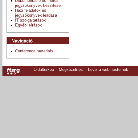
Dokumentáció és mérési
jegyzőkönyvek készítése
Házi feladatok és
jegyzőkönyvek leadása
IT szolgáltatások
Egyéb leírások
Navigáció
Conference materials
Oldaltérkép
Megközelítés
Levél a webmesternek