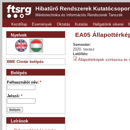
Hibatűrő Rendszerek Kutatócsopor
Méréstechnika és Információs Rendszerek Tanszék
Kezdőlap
Események
Oktatás
Kutatás
Hallgatóink sikerei
EA05 Állapottérké
Nyelvek
Semester:
2020. tavasz
Letöltés:
Állapottérképek szintaxisa és
BME Címtár belépés
Belépés
Felhasználói név:
*
Jelszó:
*
Leírások