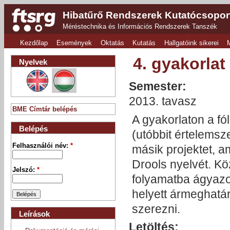
Hibatűrő Rendszerek Kutatócsopor
Méréstechnika és Információs Rendszerek Tanszék
Kezdőlap
Események
Oktatás
Kutatás
Hallgatóink sikerei
4. gyakorlat
Nyelvek
Semester:
2013. tavasz
BME Címtár belépés
A gyakorlaton a fól
Belépés
(utóbbit értelemsz
Felhasználói név:
*
másik projektet, 
Drools nyelvét. Kö
Jelszó:
*
folyamatba ágyazot
helyett ármeghatáro
szerezni.
Leírások
Letöltés: