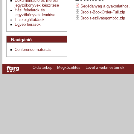
Dokumentáció és mérési
jegyzőkönyvek készítése
Segédanyag a gyakorlathoz.
Házi feladatok és
Drools-BookOrder-Full.zip
jegyzőkönyvek leadása
Drools-szilvásgombóc.zip
IT szolgáltatások
Egyéb leírások
Navigáció
Conference materials
Oldaltérkép
Megközelítés
Levél a webmesternek