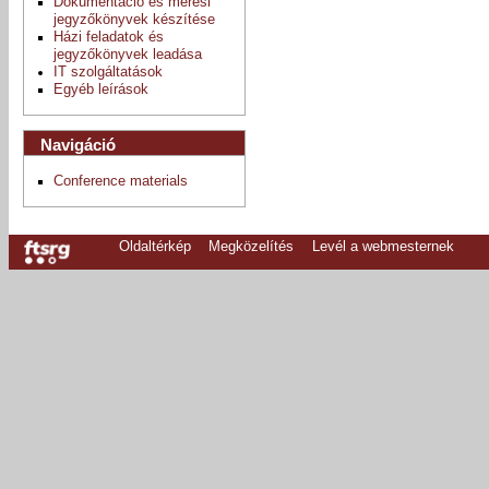
Dokumentáció és mérési
jegyzőkönyvek készítése
Házi feladatok és
jegyzőkönyvek leadása
IT szolgáltatások
Egyéb leírások
Navigáció
Conference materials
Oldaltérkép
Megközelítés
Levél a webmesternek