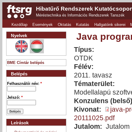
Hibatűrő Rendszerek Kutatócsopor
Méréstechnika és Információs Rendszerek Tanszék
Kezdőlap
Események
Oktatás
Kutatás
Hallgatóink sikerei
Java progra
Nyelvek
Típus:
OTDK
BME Címtár belépés
Félév:
Belépés
2011. tavasz
Tématerület:
Felhasználói név:
*
Modellalapú szoftv
Jelszó:
*
Konzulens (belső
Kivonat:
java-pr
20111025.pdf
Leírások
Jutalom:
Jutalom