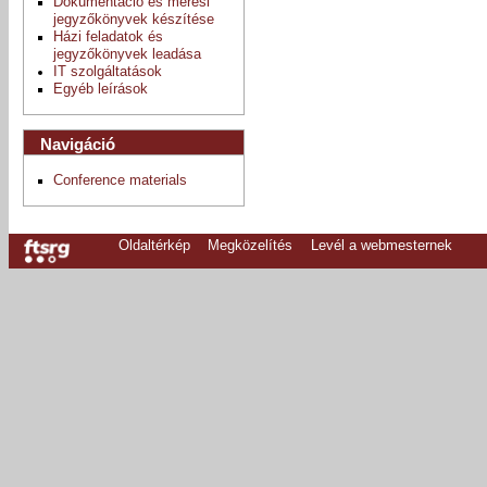
Dokumentáció és mérési
jegyzőkönyvek készítése
Házi feladatok és
jegyzőkönyvek leadása
IT szolgáltatások
Egyéb leírások
Navigáció
Conference materials
Oldaltérkép
Megközelítés
Levél a webmesternek