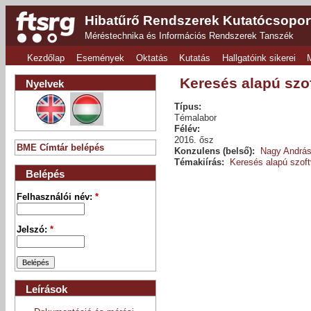
Hibatűrő Rendszerek Kutatócsopor
Méréstechnika és Információs Rendszerek Tanszék
Kezdőlap
Események
Oktatás
Kutatás
Hallgatóink sikerei
Keresés alapú szo
Nyelvek
Típus:
Témalabor
Félév:
2016. ősz
BME Címtár belépés
Konzulens (belső):
Nagy András
Témakiírás:
Keresés alapú szoft
Belépés
Felhasználói név:
*
Jelszó:
*
Leírások