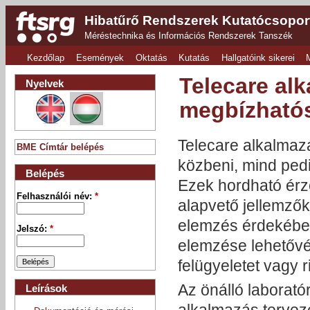
Hibatűrő Rendszerek Kutatócsopor
Méréstechnika és Információs Rendszerek Tanszék
Kezdőlap
Események
Oktatás
Kutatás
Hallgatóink sikerei
Telecare al
Nyelvek
megbízhatós
Telecare alkalmaz
BME Címtár belépés
közbeni, mind pedi
Belépés
Ezek hordható érz
Felhasználói név:
*
alapvető jellemzők
elemzés érdekében 
Jelszó:
*
elemzése lehetővé
felügyeletet vagy ri
Az önálló laborat
Leírások
alkalmazás tervezé