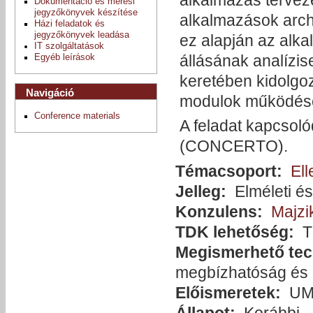
Dokumentáció és mérési
jegyzőkönyvek készítése
alkalmazások archi
Házi feladatok és
jegyzőkönyvek leadása
ez alapján az alk
IT szolgáltatások
állásának analízi
Egyéb leírások
keretében kidolgoz
Navigáció
modulok működés
Conference materials
A feladat kapcsoló
(CONCERTO).
Témacsoport:
Ell
Jelleg:
Elméleti és
Konzulens:
Majzi
TDK lehetőség:
T
Megismerhető tec
megbízhatóság és r
Előismeretek:
UML
Állapot:
Korábbi