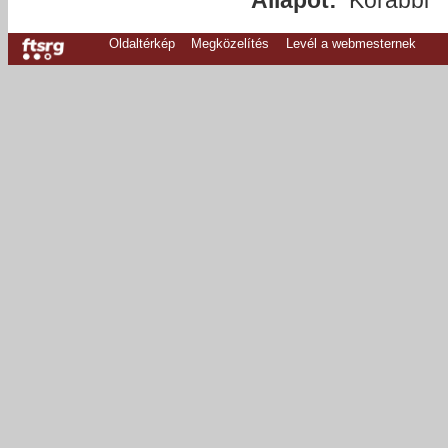
Oldaltérkép
Megközelítés
Levél a webmesternek