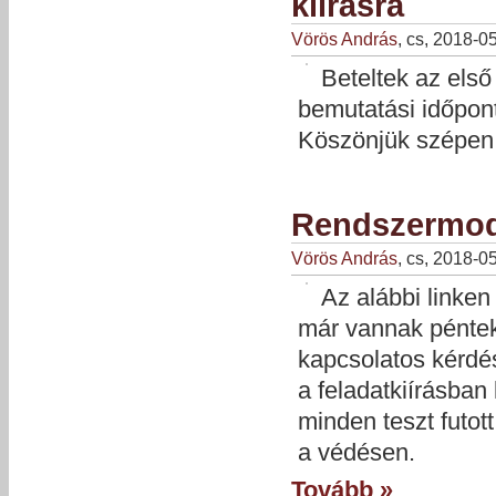
kiírásra
Vörös András
, cs, 2018-0
Beteltek az első
bemutatási időpont
Köszönjük szépen a
Rendszermode
Vörös András
, cs, 2018-0
Az alábbi linken
már vannak pénteki
kapcsolatos kérdés
a feladatkiírásban
minden teszt futot
a védésen.
Tovább »