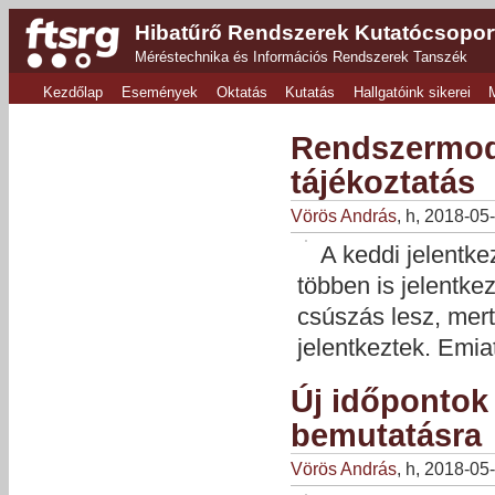
Hibatűrő Rendszerek Kutatócsopor
Méréstechnika és Információs Rendszerek Tanszék
Kezdőlap
Események
Oktatás
Kutatás
Hallgatóink sikerei
Rendszermode
tájékoztatás
Vörös András
, h, 2018-05
A keddi jelentke
többen is jelentke
csúszás lesz, mer
jelentkeztek. Emiat
Új időpontok
bemutatásra
Vörös András
, h, 2018-05