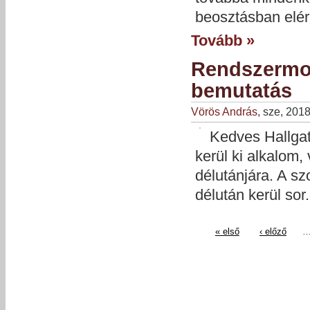
beosztásban elér
Tovább »
Rendszermod
bemutatás
Vörös András
, sze, 201
Kedves Hallga
kerül ki alkalom,
délutánjára. A s
délután kerül sor.
« első
‹ előző