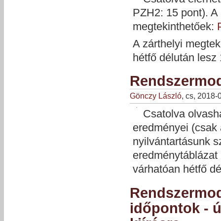
PZH2: 15 pont). A
megtekinthetőek:
A zárthelyi megtek
hétfő délután lesz
Rendszermod
Gönczy László
, cs, 2018-
Csatolva olvas
eredményei (csak 
nyilvántartásunk sz
eredménytáblázat a
várhatóan hétfő d
Rendszermod
időpontok - 