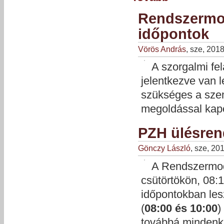
Rendszermod
időpontok
Vörös András
, sze, 201
A szorgalmi fe
jelentkezve van 
szükséges a szem
megoldással kap
PZH ülésren
Gönczy László
, sze, 20
A Rendszermode
csütörtökön, 08:
időpontokban les
(
08:00 és 10:00
)
továbbá mindenk