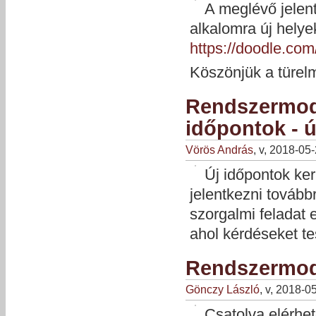
A meglévő jelent
alkalomra új helyek
https://doodle.co
Köszönjük a türel
Rendszermod
időpontok - 
Vörös András
, v, 2018-05
Új időpontok ker
jelentkezni tovább
szorgalmi feladat
ahol kérdéseket t
Rendszermod
Gönczy László
, v, 2018-0
Csatolva elérhe