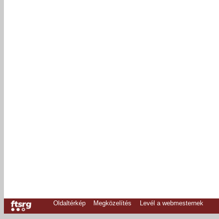
Oldaltérkép
Megközelítés
Levél a webmesternek