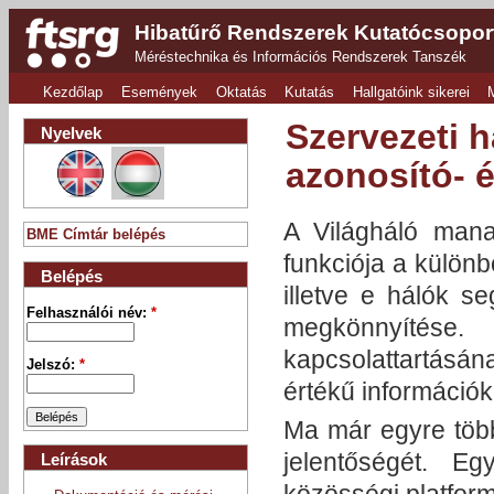
Hibatűrő Rendszerek Kutatócsopor
Méréstechnika és Információs Rendszerek Tanszék
Kezdőlap
Események
Oktatás
Kutatás
Hallgatóink sikerei
Szervezeti 
Nyelvek
azonosító- é
A Világháló mana
BME Címtár belépés
funkciója a különb
Belépés
illetve e hálók s
Felhasználói név:
*
megkönnyítése.
kapcsolattartásána
Jelszó:
*
értékű információk
Ma már egyre több 
jelentőségét. E
Leírások
közösségi platform