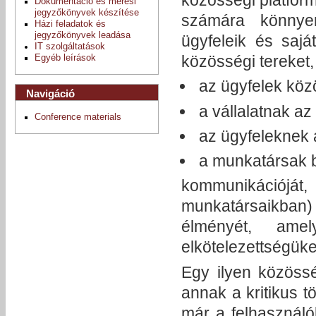
Dokumentáció és mérési
jegyzőkönyvek készítése
számára könnyen
Házi feladatok és
jegyzőkönyvek leadása
ügyfeleik és saj
IT szolgáltatások
közösségi tereket,
Egyéb leírások
az ügyfelek közö
Navigáció
a vállalatnak az 
Conference materials
az ügyfeleknek a
a munkatársak 
kommunikációját,
munkatársaikban
élményét, amel
elkötelezettségüke
Egy ilyen közössé
annak a kritikus 
már a felhasznál