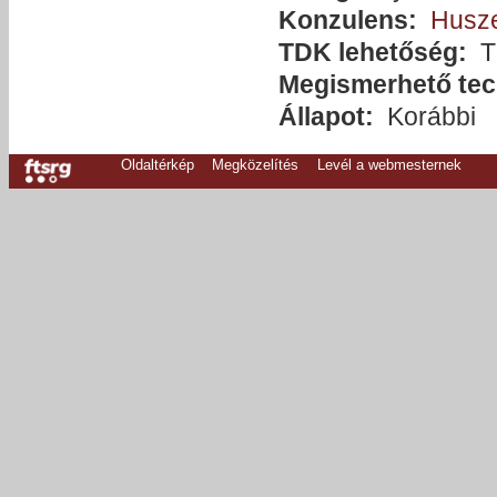
Konzulens:
Husze
TDK lehetőség:
T
Megismerhető tec
Állapot:
Korábbi
Oldaltérkép
Megközelítés
Levél a webmesternek