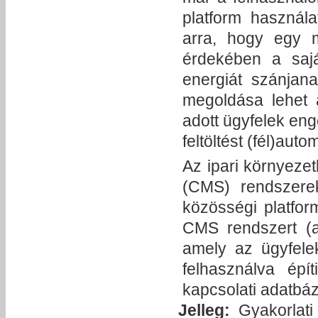
platform használ
arra, hogy egy m
érdekében a saját
energiát szánjan
megoldása lehet 
adott ügyfelek eng
feltöltést (fél)aut
Az ipari környeze
(CMS) rendszerek 
közösségi platfor
CMS rendszert (a 
amely az ügyfele
felhasználva épí
kapcsolati adatbáz
Jelleg:
Gyakorlati