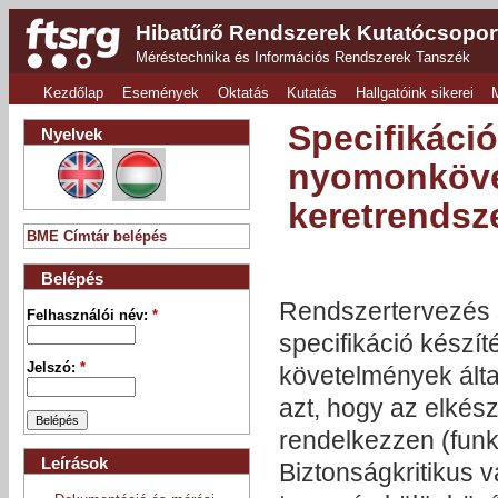
Hibatűrő Rendszerek Kutatócsopor
Méréstechnika és Információs Rendszerek Tanszék
Kezdőlap
Események
Oktatás
Kutatás
Hallgatóink sikerei
Specifikáci
Nyelvek
nyomonköve
keretrendsz
BME Címtár belépés
Belépés
Rendszertervezés s
Felhasználói név:
*
specifikáció készí
Jelszó:
*
követelmények álta
azt, hogy az elkés
rendelkezzen (funk
Leírások
Biztonságkritikus