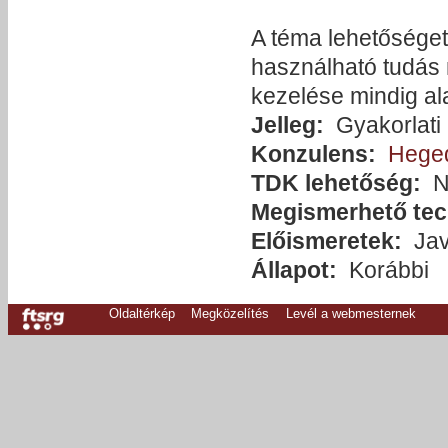
A téma lehetőséget
használható tudás
kezelése mindig al
Jelleg:
Gyakorlati
Konzulens:
Hege
TDK lehetőség:
N
Megismerhető tec
Előismeretek:
Jav
Állapot:
Korábbi
Oldaltérkép
Megközelítés
Levél a webmesternek