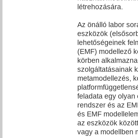
létrehozására.
Az önálló labor so
eszközök (elsősor
lehetőségeinek fe
(EMF) modellező k
körben alkalmaznak
szolgáltatásainak 
metamodellezés, kó
platformfüggetlens
feladata egy olyan
rendszer és az EMF
és EMF modellelem
az eszközök között
vagy a modellben 