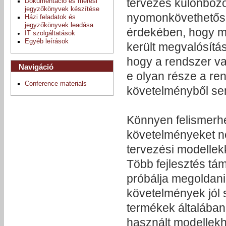
tervezés különböző
Dokumentáció és mérési
jegyzőkönyvek készítése
nyomonkövethetőség
Házi feladatok és
jegyzőkönyvek leadása
érdekében, hogy me
IT szolgáltatások
Egyéb leírások
került megvalósítá
hogy a rendszer v
Navigáció
e olyan része a re
Conference materials
követelményből se
Könnyen felismerhe
követelményeket n
tervezési modellek
Több fejlesztés tám
próbálja megoldani
követelmények jól s
termékek általában
használt modellekh