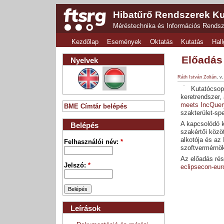
Hibatűrő Rendszerek Ku
Méréstechnika és Információs Rends
Kezdőlap
Események
Oktatás
Kutatás
Hall
Előadás
Nyelvek
Ráth István Zoltán
, v
Kutatócsop
keretrendszer,
meets IncQuer
BME Címtár belépés
szakterület-spe
A kapcsolódó k
Belépés
szakértői közö
alkotója és az
Felhasználói név:
*
szoftvermérnö
Az előadás rész
Jelszó:
*
eclipsecon-eu
Leírások