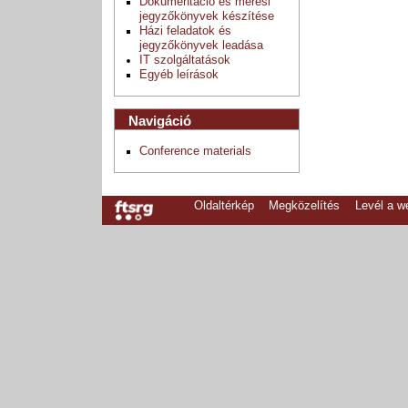
Dokumentáció és mérési
jegyzőkönyvek készítése
Házi feladatok és
jegyzőkönyvek leadása
IT szolgáltatások
Egyéb leírások
Navigáció
Conference materials
Oldaltérkép
Megközelítés
Levél a 