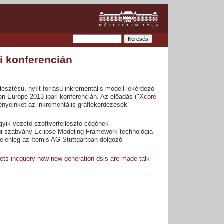
i konferencián
jlesztésű, nyílt forrású inkrementális modell-lekérdező
on Europe 2013 ipari konferencián. Az előadás (
"Xcore
ényeinket az inkrementális gráflekérdezések
gyik vezető szoftverfejlesztő cégének
ági szabvány Eclipse Modeling Framework technológia
 jelenleg az Itemis AG Stuttgartban dolgozó
eets-incquery-how-new-generation-dsls-are-made-talk-