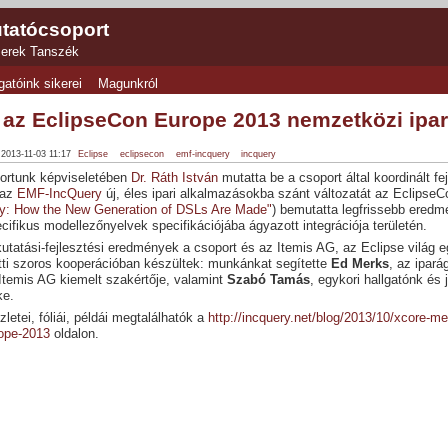
tatócsoport
zerek Tanszék
gatóink sikerei
Magunkról
 az EclipseCon Europe 2013 nemzetközi ipar
, 2013-11-03 11:17
Eclipse
eclipsecon
emf-incquery
incquery
ortunk képviseletében
Dr. Ráth István
mutatta be a csoport által koordinált fe
 az
EMF-IncQuery
új, éles ipari alkalmazásokba szánt változatát az EclipseC
y: How the New Generation of DSLs Are Made"
) bemutatta legfrissebb eredm
cifikus modellezőnyelvek specifikációjába ágyazott integrációja területén.
utatási-fejlesztési eredmények a csoport és az Itemis AG, az Eclipse világ e
tti szoros kooperációban készültek: munkánkat segítette
Ed Merks
, az ipar
 Itemis AG kiemelt szakértője, valamint
Szabó Tamás
, egykori hallgatónk és
ke.
letei, fóliái, példái megtalálhatók a
http://incquery.net/blog/2013/10/xcore-m
rope-2013
oldalon.