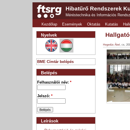
Hibatűrő Rendszerek Ku
Méréstechnika és Információs Rends
Kezdőlap
Események
Oktatás
Kutatás
Hall
Hallgat
Nyelvek
Hegedüs Ábel
, cs, 20
BME Címtár belépés
Belépés
Felhasználói név:
*
Jelszó:
*
Leírások