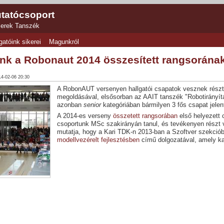
tatócsoport
zerek Tanszék
gatóink sikerei
Magunkról
ónk a Robonaut 2014 összesített rangsorának
14-02-06 20:30
A RobonAUT versenyen hallgatói csapatok vesznek részt
megoldásával, elsősorban az AAIT tanszék "Robotirányít
azonban
senior
kategóriában bármilyen 3 fős csapat jelen
A 2014-es verseny
összetett rangsorában
első helyezett 
csoportunk MSc szakirányán tanul, és tevékenyen részt ve
mutatja, hogy a Kari TDK-n 2013-ban a Szoftver szekciób
modellvezérelt fejlesztésben
című dolgozatával, amely k