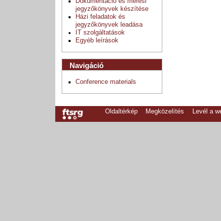
Dokumentáció és mérési
jegyzőkönyvek készítése
Házi feladatok és
jegyzőkönyvek leadása
IT szolgáltatások
Egyéb leírások
Navigáció
Conference materials
Oldaltérkép
Megközelítés
Levél a 