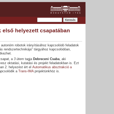
 első helyezett csapatában
 autonóm robotok irányításához kapcsolódó feladatok
ás rendszertechnikája" tárgyához kapcsolódóan,
tkezhet.
csapat, a
3 ütem
tagja
Debreceni Csaba
, aki
sz oktatási, kutatási és projekt feladatokban is. Ezt
an 2. helyezést ért el
Automatikus absztrakció a
apcsolódik a
Trans-IMA
projektünkhöz is.