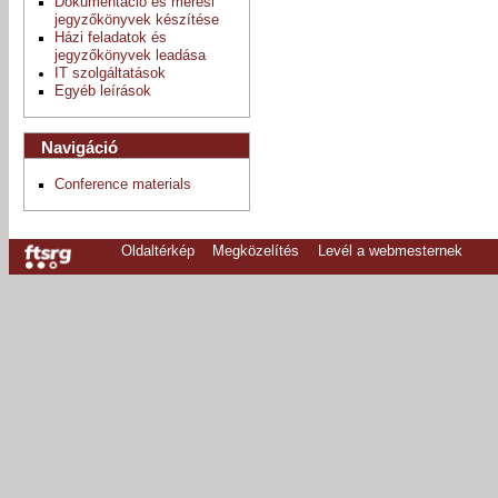
Dokumentáció és mérési
jegyzőkönyvek készítése
Házi feladatok és
jegyzőkönyvek leadása
IT szolgáltatások
Egyéb leírások
Navigáció
Conference materials
Oldaltérkép
Megközelítés
Levél a webmesternek