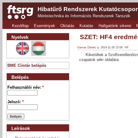
Hibatűrő Rendszerek Kutatócsopor
Méréstechnika és Információs Rendszerek Tanszék
Kezdőlap
Események
Oktatás
Kutatás
Hallgatóink sikerei
SZET: HF4 eredm
Nyelvek
Darvas Dániel
, p, 2014-11-28 15:06
HF
Kikerültek a Szoftverellenőrz
csapatok wiki oldalára.
BME Címtár belépés
Belépés
Felhasználói név:
*
Jelszó:
*
Leírások