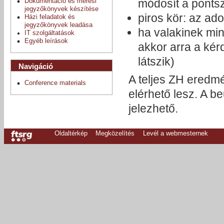
módosít a pont
Dokumentáció és mérési
jegyzőkönyvek készítése
piros kör: az ado
Házi feladatok és
jegyzőkönyvek leadása
ha valakinek min
IT szolgáltatások
Egyéb leírások
akkor arra a kér
látszik)
Navigáció
A teljes ZH eredmé
Conference materials
elérhető lesz. A b
jelezhető.
Oldaltérkép
Megközelítés
Levél a webmesternek