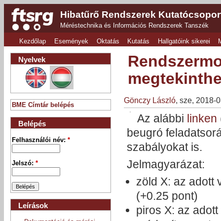
Hibatűrő Rendszerek Kutatócsopor
Méréstechnika és Információs Rendszerek Tanszék
Kezdőlap
Események
Oktatás
Kutatás
Hallgatóink sikerei
Rendszermod
Nyelvek
megtekinth
Gönczy László
, sze, 2018-
BME Címtár belépés
Az alábbi
linken
Belépés
beugró feladatsor
Felhasználói név:
*
szabályokat is.
Jelmagyarázat:
Jelszó:
*
zöld X: az adott 
(+0.25 pont)
Leírások
piros X: az adott