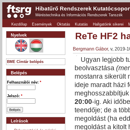
Hibatűrő Rendszerek Kutatócsopor
Méréstechnika és Információs Rendszerek Tanszék
Kezdőlap
Események
Oktatás
Kutatás
Hallgatóink sikerei
ReTe HF2 ha
Nyelvek
Bergmann Gábor
, v, 2019-
Ugyan legjobb t
BME Címtár belépés
beolvasztása
(mer
Belépés
mostanra sikerült
Felhasználói név:
*
ideje maradt házi f
meghosszabbítjuk 
Jelszó:
*
20:00
-ig. Aki idő
teendője; de a töb
megoldást (ha edd
Leírások
megoldást a kitolt 