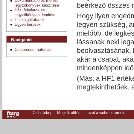
Dokumentáció és mérési
beérkező összes m
jegyzőkönyvek készítése
Házi feladatok és
Hogy ilyen engedm
jegyzőkönyvek leadása
IT szolgáltatások
legyen szükség, a
Egyéb leírások
mielőbb, de legkés
Navigáció
lássanak neki lega
beolvasztásának, 
Conference materials
akár a csapat, aká
mindenképpen idő
(Más: a HF1 értéke
megtekinthetőek, el
Oldaltérkép
Megközelítés
Levél a webmesternek