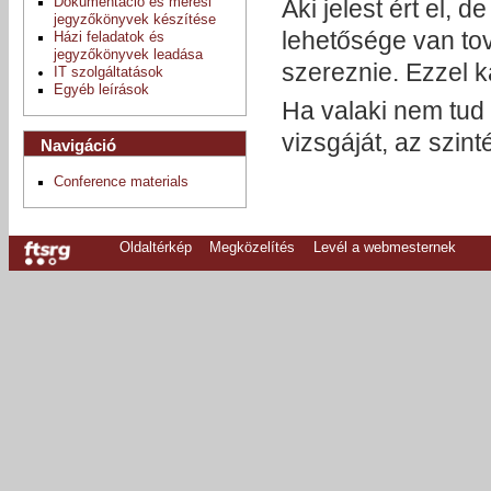
Aki jelest ért el,
Dokumentáció és mérési
jegyzőkönyvek készítése
lehetősége van tov
Házi feladatok és
jegyzőkönyvek leadása
szereznie. Ezzel 
IT szolgáltatások
Egyéb leírások
Ha valaki nem tud 
vizsgáját, az szin
Navigáció
Conference materials
Oldaltérkép
Megközelítés
Levél a webmesternek