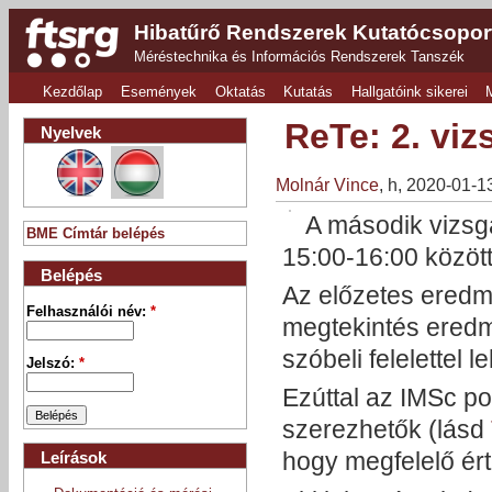
Hibatűrő Rendszerek Kutatócsopor
Méréstechnika és Információs Rendszerek Tanszék
Kezdőlap
Események
Oktatás
Kutatás
Hallgatóink sikerei
ReTe: 2. vi
Nyelvek
Molnár Vince
, h, 2020-01-1
A második vizsg
BME Címtár belépés
15:00-16:00 között
Belépés
Az előzetes eredm
Felhasználói név:
*
megtekintés ered
szóbeli felelettel
Jelszó:
*
Ezúttal az IMSc p
szerezhetők (lásd
hogy megfelelő ért
Leírások