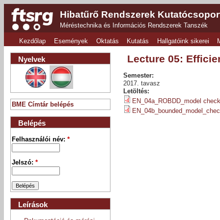
Hibatűrő Rendszerek Kutatócsopor
Méréstechnika és Információs Rendszerek Tanszék
Kezdőlap
Események
Oktatás
Kutatás
Hallgatóink sikerei
Lecture 05: Effici
Nyelvek
Semester:
2017. tavasz
Letöltés:
EN_04a_ROBDD_model checki
BME Címtár belépés
EN_04b_bounded_model_check
Belépés
Felhasználói név:
*
Jelszó:
*
Leírások