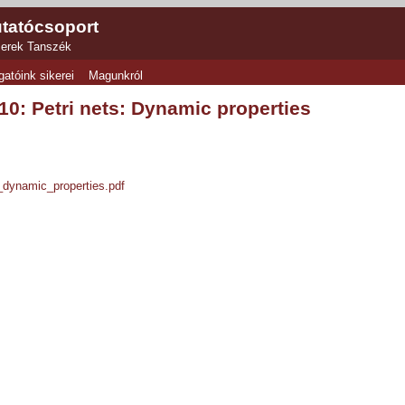
tatócsoport
zerek Tanszék
gatóink sikerei
Magunkról
10: Petri nets: Dynamic properties
ynamic_properties.pdf