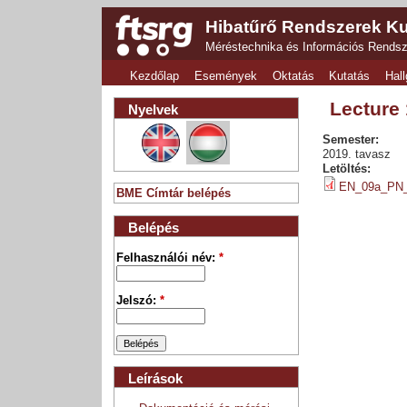
Hibatűrő Rendszerek Ku
Méréstechnika és Információs Rends
Kezdőlap
Események
Oktatás
Kutatás
Hall
Lecture 
Nyelvek
Semester:
2019. tavasz
Letöltés:
EN_09a_PN_d
BME Címtár belépés
Belépés
Felhasználói név:
*
Jelszó:
*
Leírások