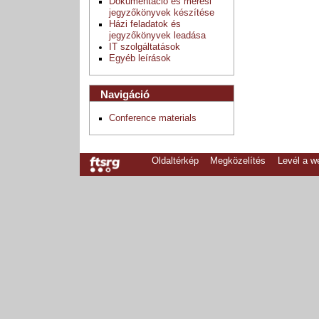
Dokumentáció és mérési
jegyzőkönyvek készítése
Házi feladatok és
jegyzőkönyvek leadása
IT szolgáltatások
Egyéb leírások
Navigáció
Conference materials
Oldaltérkép
Megközelítés
Levél a 