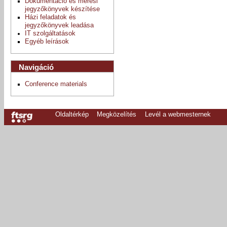
Dokumentáció és mérési
jegyzőkönyvek készítése
Házi feladatok és
jegyzőkönyvek leadása
IT szolgáltatások
Egyéb leírások
Navigáció
Conference materials
Oldaltérkép
Megközelítés
Levél a webmesternek