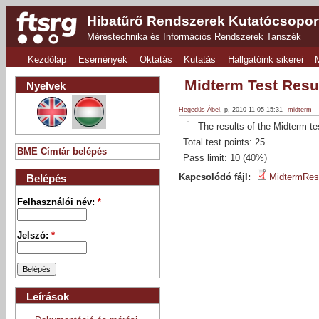
Hibatűrő Rendszerek Kutatócsopor
Méréstechnika és Információs Rendszerek Tanszék
Kezdőlap
Események
Oktatás
Kutatás
Hallgatóink sikerei
Midterm Test Resu
Nyelvek
Hegedüs Ábel
, p, 2010-11-05 15:31
midterm
The results of the Midterm t
Total test points: 25
BME Címtár belépés
Pass limit: 10 (40%)
Kapcsolódó fájl:
MidtermRes
Belépés
Felhasználói név:
*
Jelszó:
*
Leírások