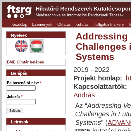
Hibatűrő Rendszerek Kutatócsopor
Méréstechnika és Információs Rendszerek Tanszék
Kezdőlap
Események
Oktatás
Kutatás
Hallgatóink sikerei
Addressing V
Nyelvek
Challenges 
Systems
BME Címtár belépés
2019
2022
Belépés
Projekt honlap:
h
Felhasználói név:
*
Kapcsolattartók:
András
Jelszó:
*
Az “
Addressing Ver
Challenges in Fut
Systems
” (
ADVAN
Leírások
RISE
kutatási proje