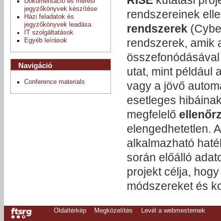
Dokumentáció és mérési
jegyzőkönyvek készítése
rendszereinek elle
Házi feladatok és
jegyzőkönyvek leadása
rendszerek
(Cyber
IT szolgáltatások
rendszerek, amik a
Egyéb leírások
összefonódásával ú
Navigáció
utat, mint például
Conference materials
vagy a jövő automa
esetleges hibáinak
megfelelő
ellenő
elengedhetetlen. A
alkalmazható haté
során előálló adat
projekt célja, hog
módszereket és ko
Oldaltérkép
Megközelítés
Levél a webmesternek