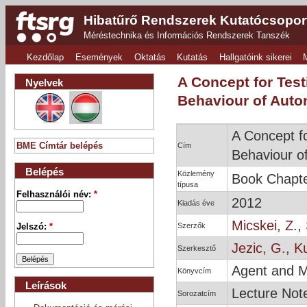
Hibatűrő Rendszerek Kutatócsopor
Méréstechnika és Információs Rendszerek Tanszék
Kezdőlap
Események
Oktatás
Kutatás
Hallgatóink sikerei
A Concept for Tes
Nyelvek
Behaviour of Aut
A Concept f
Cím
BME Címtár belépés
Behaviour 
Belépés
Közlemény
Book Chapt
típusa
Felhasználói név:
*
2012
Kiadás éve
Micskei, Z.
,
Szerzők
Jelszó:
*
Jezic, G.
,
K
Szerkesztő
Agent and M
Könyvcím
Leírások
Lecture Not
Sorozatcím