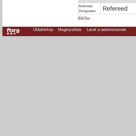
Refereed
Refereed
Designation
BibTex
Oldaltérkép
Megközelítés
Levél a webmesternek