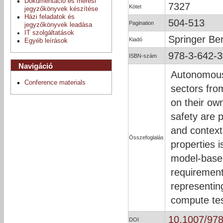
Dokumentáció és mérési
7327
Kötet
jegyzőkönyvek készítése
Házi feladatok és
504-513
Pagination
jegyzőkönyvek leadása
IT szolgáltatások
Springer Ber
Kiadó
Egyéb leírások
978-3-642-
ISBN-szám
Navigáció
Autonomous
Conference materials
sectors fro
on their ow
safety are 
and context
Összefoglalás
properties i
model-based
requirement
representin
compute tes
10.1007/97
DOI