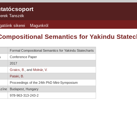
tatócsoport
zerek Tanszék
gatóink sikerei
Magunkról
Compositional Semantics for Yakindu Statec
Formal Compositional Semantics for Yakindu Statecharts
a
Conference Paper
2017
Graics, B.
, and
Molnár, V.
Pataki, B.
e
Proceedings of the 24th PhD Mini-Symposium
színe
Budapest, Hungary
978-963-313-243-2