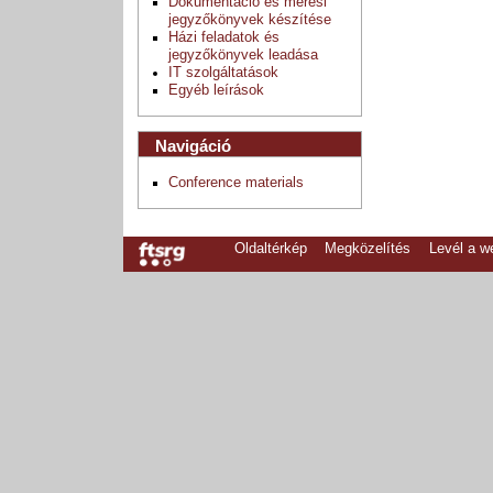
Dokumentáció és mérési
jegyzőkönyvek készítése
Házi feladatok és
jegyzőkönyvek leadása
IT szolgáltatások
Egyéb leírások
Navigáció
Conference materials
Oldaltérkép
Megközelítés
Levél a 