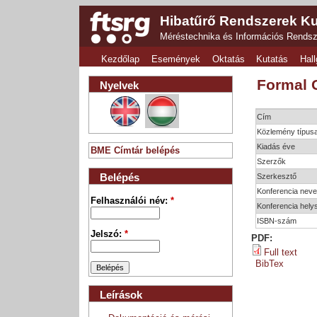
Hibatűrő Rendszerek Ku
Méréstechnika és Információs Rends
Kezdőlap
Események
Oktatás
Kutatás
Hall
Formal 
Nyelvek
Cím
Közlemény típus
Kiadás éve
BME Címtár belépés
Szerzők
Belépés
Szerkesztő
Konferencia nev
Felhasználói név:
*
Konferencia hely
ISBN-szám
Jelszó:
*
PDF:
Full text
BibTex
Leírások