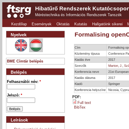
Hibatűrő Rendszerek Kutatócsopor
Méréstechnika és Információs Rendszerek Tanszék
Kezdőlap
Események
Oktatás
Kutatás
Hallgatóink sikerei
Formalising openC
Nyelvek
Cím
Formalising op
Közlemény típusa
Conference Pa
Kiadás éve
2017
BME Címtár belépés
Szerzők
Marton, J.
,
Szá
Belépés
Konferencia neve
21st European
Kiadás dátuma
2017
Felhasználói név:
*
Kiadó
Springer
Konferencia helyszíne
Nicosia, Cypr
Jelszó:
*
PDF:
Full text
BibTex
Leírások