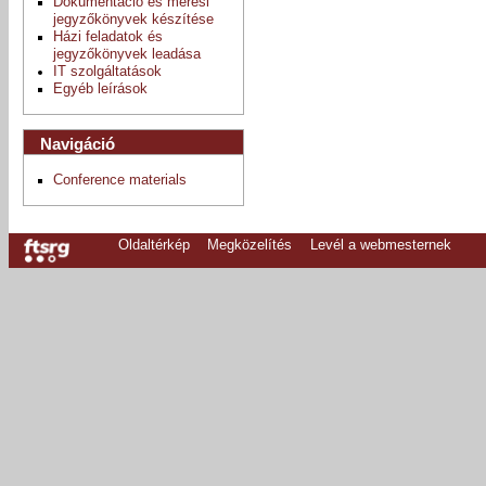
Dokumentáció és mérési
jegyzőkönyvek készítése
Házi feladatok és
jegyzőkönyvek leadása
IT szolgáltatások
Egyéb leírások
Navigáció
Conference materials
Oldaltérkép
Megközelítés
Levél a webmesternek