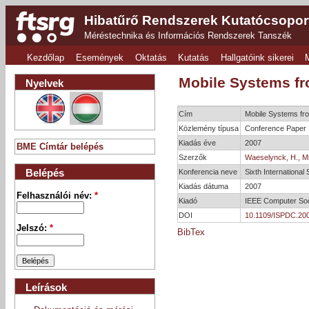
Hibatűrő Rendszerek Kutatócsopor
Méréstechnika és Információs Rendszerek Tanszék
Kezdőlap
Események
Oktatás
Kutatás
Hallgatóink sikerei
Mobile Systems fr
Nyelvek
Cím
Mobile Systems fro
Közlemény típusa
Conference Paper
Kiadás éve
2007
BME Címtár belépés
Szerzők
Waeselynck, H.
,
Mi
Belépés
Konferencia neve
Sixth Internationa
Kiadás dátuma
2007
Felhasználói név:
*
Kiadó
IEEE Computer Soc
DOI
10.1109/ISPDC.20
Jelszó:
*
BibTex
Leírások