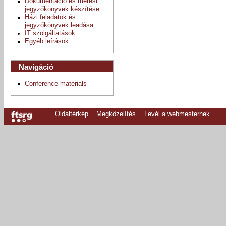
Dokumentáció és mérési
jegyzőkönyvek készítése
Házi feladatok és
jegyzőkönyvek leadása
IT szolgáltatások
Egyéb leírások
Navigáció
Conference materials
Oldaltérkép
Megközelítés
Levél a webmesternek