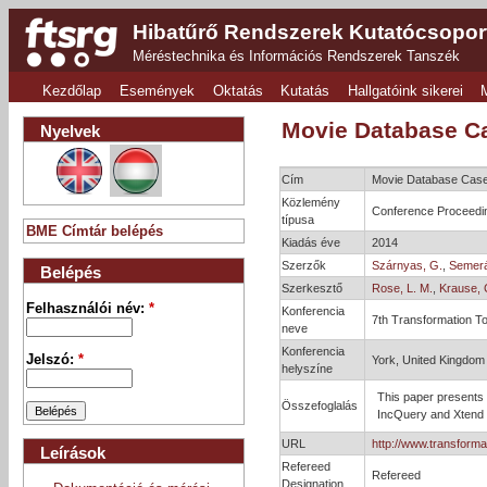
Hibatűrő Rendszerek Kutatócsopor
Méréstechnika és Információs Rendszerek Tanszék
Kezdőlap
Események
Oktatás
Kutatás
Hallgatóink sikerei
Movie Database C
Nyelvek
Cím
Movie Database Case
Közlemény
Conference Proceedi
típusa
BME Címtár belépés
Kiadás éve
2014
Szerzők
Szárnyas, G.
,
Semerá
Belépés
Szerkesztő
Rose, L. M.
,
Krause, 
Felhasználói név:
*
Konferencia
7th Transformation To
neve
Konferencia
Jelszó:
*
York, United Kingdom
helyszíne
This paper presents 
Összefoglalás
IncQuery and Xtend f
URL
http://www.transforma
Leírások
Refereed
Refereed
Designation