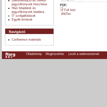
Dokumentáció és mérési
jegyzőkönyvek készítése
PDF:
Házi feladatok és
Full text
jegyzőkönyvek leadása
BibTex
IT szolgáltatások
Egyéb leírások
Navigáció
Conference materials
Oldaltérkép
Megközelítés
Levél a webmesternek