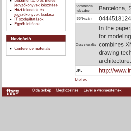
Dokumentáció és mérési
jegyzőkönyvek készítése
Konferencia
Barcelona, 
Házi feladatok és
helyszíne
jegyzőkönyvek leadása
0444513124
ISBN-szám
IT szolgáltatások
Egyéb leírások
In the pape
for modelin
Navigáció
combines XM
Összefoglalás
Conference materials
drawing tech
architecture
http://www.
URL
BibTex
Oldaltérkép
Megközelítés
Levél a webmesternek