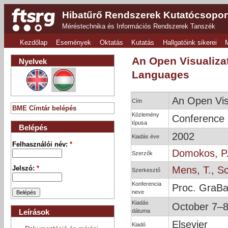
Hibatűrő Rendszerek Kutatócsopor
Méréstechnika és Információs Rendszerek Tanszék
Kezdőlap
Események
Oktatás
Kutatás
Hallgatóink sikerei
An Open Visualiz
Nyelvek
Languages
An Open Vis
Cím
BME Címtár belépés
Közlemény
Conference
típusa
Belépés
2002
Kiadás éve
Felhasználói név:
*
Domokos, P
Szerzők
Mens, T.
,
Sc
Jelszó:
*
Szerkesztő
Konferencia
Proc. GraBa
neve
Kiadás
October 7–
dátuma
Leírások
Elsevier
Kiadó