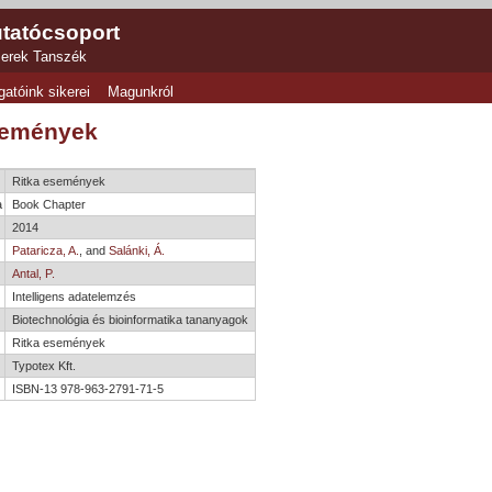
tatócsoport
zerek Tanszék
gatóink sikerei
Magunkról
semények
Ritka események
a
Book Chapter
2014
Pataricza, A.
, and
Salánki, Á.
Antal, P.
Intelligens adatelemzés
Biotechnológia és bioinformatika tananyagok
Ritka események
Typotex Kft.
ISBN-13 978-963-2791-71-5