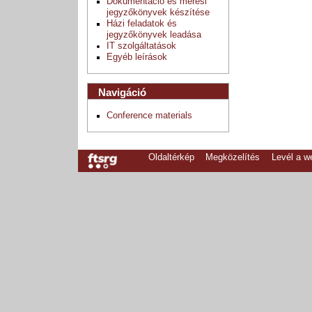
Dokumentáció és mérési
jegyzőkönyvek készítése
Házi feladatok és
jegyzőkönyvek leadása
IT szolgáltatások
Egyéb leírások
Navigáció
Conference materials
Oldaltérkép
Megközelítés
Levél a 