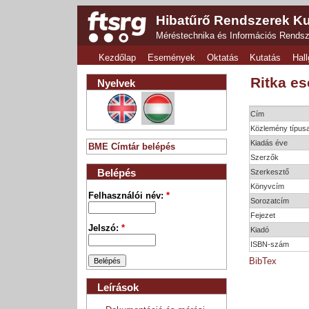
Hibatűrő Rendszerek Ku
Méréstechnika és Információs Rends
Kezdőlap
Események
Oktatás
Kutatás
Hall
Ritka e
Nyelvek
Cím
Közlemény típus
Kiadás éve
BME Címtár belépés
Szerzők
Belépés
Szerkesztő
Könyvcím
Felhasználói név:
*
Sorozatcím
Fejezet
Jelszó:
*
Kiadó
ISBN-szám
BibTex
Leírások