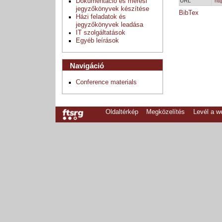
URL
htt
Dokumentáció és mérési
jegyzőkönyvek készítése
BibTex
Házi feladatok és
jegyzőkönyvek leadása
IT szolgáltatások
Egyéb leírások
Navigáció
Conference materials
Oldaltérkép
Megközelítés
Levél a 