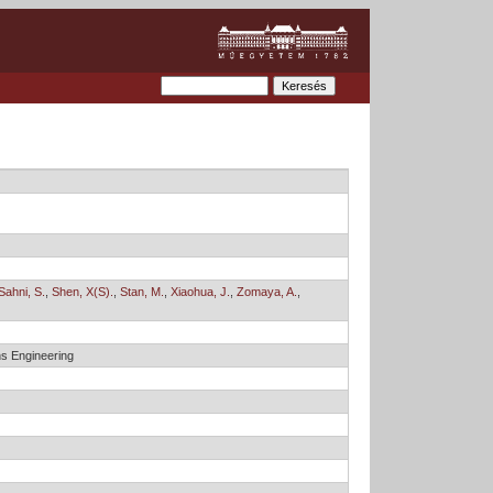
Sahni, S.
,
Shen, X(S).
,
Stan, M.
,
Xiaohua, J.
,
Zomaya, A.
,
ns Engineering