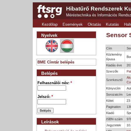
Hibatűrő Rendszerek Ku
Méréstechnika és Információs Rends
Kezdőlap
Események
Oktatás
Kutatás
Hall
Sensor S
Nyelvek
Cím
Sen
Közlemény
Bo
típusa
BME Címtár belépés
Kiadás éve
20
Szerzők
Pal
Belépés
Ak
Szerkesztő
Co
Felhasználói név:
*
Könyvcím
Au
Sorozatcím
Lec
Jelszó:
*
Kötet
23
Pagination
13
Kiadó
Spr
ISBN-szám
97
Leírások
Jegyzetek
10