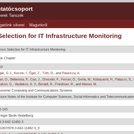
tatócsoport
zerek Tanszék
gatóink sikerei
Magunkról
election for IT Infrastructure Monitoring
sor Selection for IT Infrastructure Monitoring
ok Chapter
10
jak, G J.
,
Kocsis, I.
,
Égel, Z.
,
Tóth, D.
, and
Pataricza, A.
an, O.
,
Bellavista, P.
,
Cao, J.
,
Dressler, F.
,
Ferrari, D.
,
Gerla, M.
,
Kobayashi, H.
,
Palazzo, S.
,
ulson, G.
,
Vasilakos, A. V.
,
Beraldi, R.
,
Friedman, R.
, and
Mamei, M.
tonomic Computing and Communications Systems
ture Notes of the Institute for Computer Sciences, Social Informatics and Telecommunicatio
0-143
inger Berlin Heidelberg
8-3-642-11482-3
.1007/978-3-642-11482-3_9