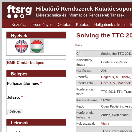
Hibatűrő Rendszerek Kutatócsopor
Méréstechnika és Információs Rendszerek Tanszék
Kezdőlap
Események
Oktatás
Kutatás
Hallgatóink sikerei
Solving the TTC 2
Nyelvek
Viatra
Cím
Solving the TTC 201
Közlemény
Conference Paper
BME Címtár belépés
típusa
Kiadás éve
2011
Belépés
Szerzők
Hegedüs, Á.
,
Ujhelyi, 
Szerkesztő
Gorp, P V.
,
Mazanek,
Felhasználói név:
*
Konferencia
TTC 2011: Fifth Trans
neve
Jelszó:
*
Kiadás dátuma
11/2011
Kiadó
Open Publishing Asso
Konferencia
Zürich, Switzerland
helyszíne
Leírások
Kulcsszavak
Viatra
The current paper p