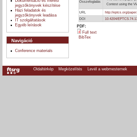
Dokumentáció és mérési
Összefoglalás
Contest using the V
jegyzőkönyvek készítése
Házi feladatok és
URL
http://eptcs.org/pap
jegyzőkönyvek leadása
DOI
10.4204/EPTCS.74.1
IT szolgáltatások
Egyéb leírások
PDF:
Full text
BibTex
Navigáció
Conference materials
Oldaltérkép
Megközelítés
Levél a webmesternek