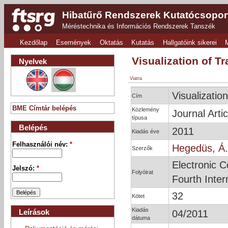
Hibatűrő Rendszerek Kutatócsopor
Méréstechnika és Információs Rendszerek Tanszék
Kezdőlap
Események
Oktatás
Kutatás
Hallgatóink sikerei
Visualization of T
Nyelvek
Viatra
Visualizatio
Cím
BME Címtár belépés
Közlemény
Journal Artic
típusa
Belépés
2011
Kiadás éve
Felhasználói név:
*
Hegedüs, Á.
Szerzők
Electronic 
Jelszó:
*
Folyóirat
Fourth Inte
32
Kötet
Kiadás
Leírások
04/2011
dátuma