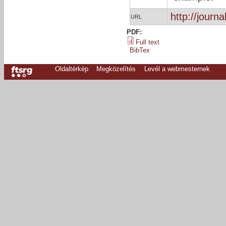
http://journa
URL
PDF:
Full text
BibTex
Oldaltérkép
Megközelítés
Levél a webmesternek