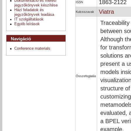
Dokumentáció és mérési
1863-2122
ISSN
jegyzőkönyvek készítése
Házi feladatok és
Viatra
Kulcsszavak
jegyzőkönyvek leadása
IT szolgáltatások
Traceabilit
Egyéb leírások
between sou
Although th
Navigáció
for transfo
Conference materials
solutions ar
present a us
models insi
Összefoglalás
visualizatio
structure o
customizing
metamodels 
evaluated, 
a BPEL veri
example.