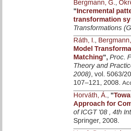
Bergmann, G.
,
Ökrö
"
Incremental patt
transformation s
Transformations 
Ráth, I.
,
Bergmann,
Model Transformat
Matching
",
Proc. F
Theory and Practic
2008)
, vol. 5063/2
107–121, 2008.
Ac
Horváth, Á.
,
"
Towar
Approach for Com
of ICGT '08 , 4th I
Springer, 2008.