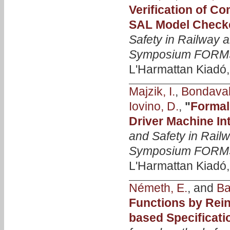
Verification of C
SAL Model Check
Safety in Railway 
Symposium FORM
L'Harmattan Kiadó, 
Majzik, I.
,
Bondavall
Iovino, D.
,
"
Formal
Driver Machine In
and Safety in Rail
Symposium FORM
L'Harmattan Kiadó,
Németh, E.
, and
Ba
Functions by Rein
based Specificati