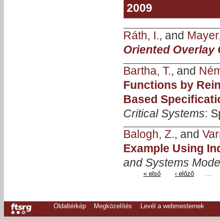
2009
Ráth, I.
, and
Mayer,
Oriented Overlay
Bartha, T.
, and
Ném
Functions by Rein
Based Specificati
Critical Systems
: S
Balogh, Z.
, and
Var
Example Using In
and Systems Mode
« első
‹ előző
…
Oldaltérkép
Megközelítés
Levél a webmesternek