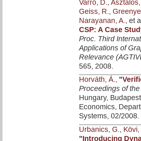
Varró, D.
,
Asztalos,
Geiss, R.
,
Greenyer
Narayanan, A.
, et a
CSP: A Case Stud
Proc. Third Inter
Applications of Gra
Relevance (AGTIV
565, 2008.
Horváth, Á.
,
"
Verif
Proceedings of th
Hungary, Budapest 
Economics, Depart
Systems, 02/2008.
Urbanics, G.
,
Kövi,
"
Introducing Dyn