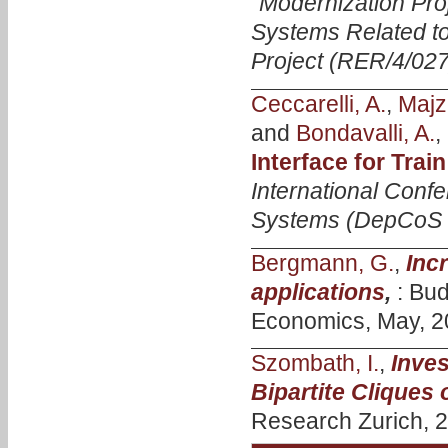
"Modernization Pro
Systems Related t
Project (RER/4/027
Ceccarelli, A.
,
Majzi
and
Bondavalli, A.
,
Interface for Tra
International Conf
Systems (DepCoS
Bergmann, G.
,
Inc
applications
,
: Bu
Economics, May, 2
Szombath, I.
,
Inves
Bipartite Cliques 
Research Zurich, 