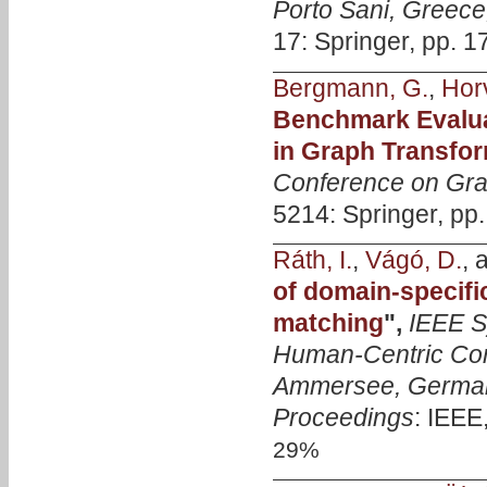
Porto Sani, Greece
17: Springer, pp. 1
Bergmann, G.
,
Horv
Benchmark Evalua
in Graph Transfo
Conference on Gra
5214: Springer, pp
Ráth, I.
,
Vágó, D.
, 
of domain-specifi
matching
",
IEEE S
Human-Centric Co
Ammersee, German
Proceedings
: IEEE
29%