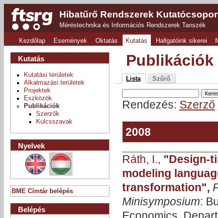
Hibatűrő Rendszerek Kutatócsopor
Méréstechnika és Információs Rendszerek Tanszék
Kezdőlap
Események
Oktatás
Kutatás
Hallgatóink sikerei
Publikációk
Kutatás
Kutatási területek
Lista
Szűrő
Alkalmazási területek
Projektek
Eszközök
Rendezés:
Szerző
Publikációk
Szerzők
Kulcsszavak
2008
Nyelvek
Ráth, I.
,
"
Design-ti
modeling language
transformation
",
P
BME Címtár belépés
Minisymposium
: B
Belépés
Economics, Depart