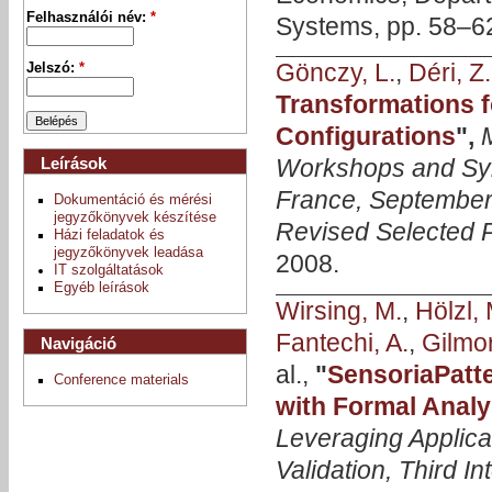
Felhasználói név:
*
Systems, pp. 58–62
Gönczy, L.
,
Déri, Z.
Jelszó:
*
Transformations f
Configurations
",
Leírások
Workshops and Sy
France, September 
Dokumentáció és mérési
jegyzőkönyvek készítése
Revised Selected 
Házi feladatok és
jegyzőkönyvek leadása
2008.
IT szolgáltatások
Egyéb leírások
Wirsing, M.
,
Hölzl, 
Fantechi, A.
,
Gilmor
Navigáció
al.,
"
SensoriaPatt
Conference materials
with Formal Analy
Leveraging Applica
Validation, Third 