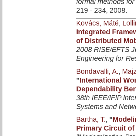
formal methods for 
219 - 234, 2008.
Kovács, Máté
,
Lolli
Integrated Framew
of Distributed Mob
2008 RISE/EFTS Jo
Engineering for Re
Bondavalli, A.
,
Majzi
"
International W
Dependability Be
38th IEEE/IFIP Int
Systems and Netw
Bartha, T.
,
"
Modeli
Primary Circuit of