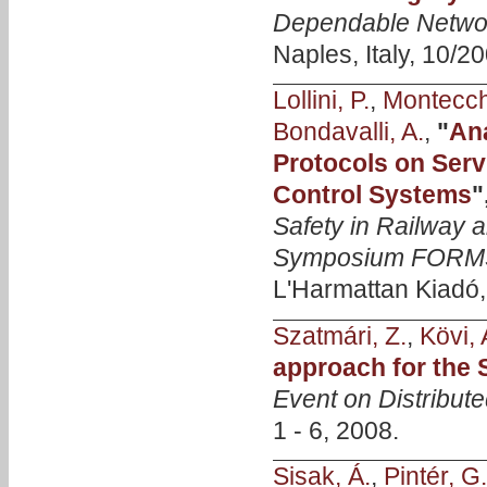
Dependable Netwo
Naples, Italy, 10/20
Lollini, P.
,
Montecchi
Bondavalli, A.
,
"
Ana
Protocols on Serv
Control Systems
"
Safety in Railway 
Symposium FORM
L'Harmattan Kiadó,
Szatmári, Z.
,
Kövi, 
approach for the 
Event on Distribu
1 - 6, 2008.
Sisak, Á.
,
Pintér, G.