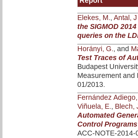
Report
Elekes, M.
,
Antal, J
the SIGMOD 2014
queries on the LD
Horányi, G.
, and
Ma
Test Traces of A
Budapest Universit
Measurement and I
01/2013.
Fernández Adiego,
Viñuela, E.
,
Blech, 
Automated Genera
Control Programs 
ACC-NOTE-2014-0