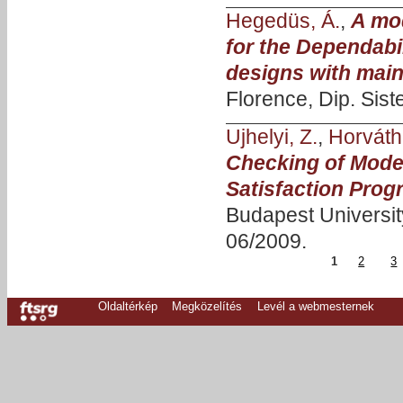
Hegedüs, Á.
,
A mo
for the Dependabi
designs with mai
Florence, Dip. Sist
Ujhelyi, Z.
,
Horváth
Checking of Mode
Satisfaction Pro
Budapest Universi
06/2009.
1
2
3
Oldaltérkép
Megközelítés
Levél a webmesternek