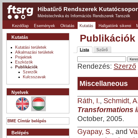
Hibatűrő Rendszerek Kutatócsopor
Méréstechnika és Információs Rendszerek Tanszék
Kezdőlap
Események
Oktatás
Kutatás
Hallgatóink sikerei
Publikációk
Kutatás
Kutatási területek
Lista
Szűrő
Alkalmazási területek
Projektek
Eszközök
Rendezés:
Szerző
Publikációk
Szerzők
Kulcsszavak
Miscellaneous
Nyelvek
Ráth, I.
,
Schmidt, A
Transformations i
October, 2005.
BME Címtár belépés
Gyapay, S.
, and
Va
Belépés