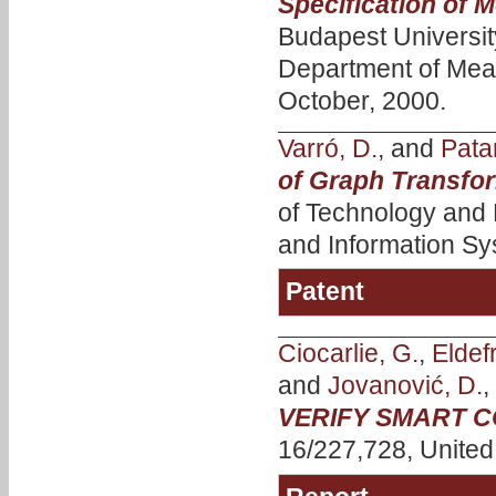
Specification of 
Budapest Universi
Department of Mea
October, 2000.
Varró, D.
, and
Patar
of Graph Transfo
of Technology and
and Information Sy
Patent
Ciocarlie, G.
,
Eldef
and
Jovanović, D.
,
VERIFY SMART 
16/227,728, United