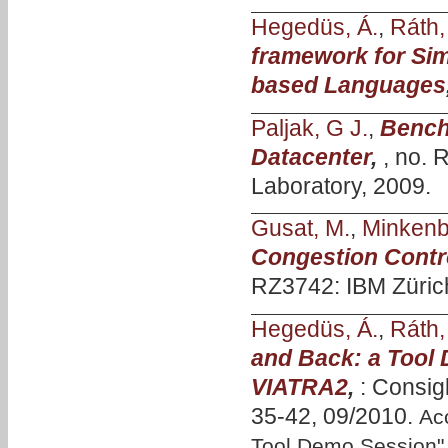
Hegedüs, Á.
,
Ráth, 
framework for Sim
based Languages
Paljak, G J.
,
Bench
Datacenter
,
, no.
Laboratory, 2009.
Gusat, M.
,
Minkenb
Congestion Contr
RZ3742: IBM Züric
Hegedüs, Á.
,
Ráth, 
and Back: a Tool
VIATRA2
,
: Consig
35-42, 09/2010.
Ac
Tool Demo Session"