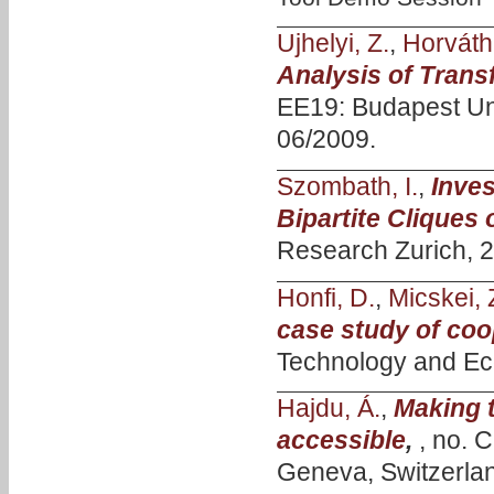
Ujhelyi, Z.
,
Horváth
Analysis of Tran
EE19: Budapest Un
06/2009.
Szombath, I.
,
Inves
Bipartite Cliques 
Research Zurich, 
Honfi, D.
,
Micskei, 
case study of coo
Technology and Ec
Hajdu, Á.
,
Making 
accessible
,
, no.
Geneva, Switzerlan