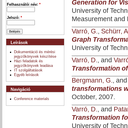
Generation for Vi
Felhasználói név:
*
University of Tech
Measurement and I
Jelszó:
*
Varró, G.
,
Schürr, A
Graph Transforma
Leírások
University of Tech
Dokumentáció és mérési
jegyzőkönyvek készítése
Varró, D.
, and
Varr
Házi feladatok és
jegyzőkönyvek leadása
Transformation o
IT szolgáltatások
Egyéb leírások
Bergmann, G.
, an
transformations w
Navigáció
October, 2007.
Conference materials
Varró, D.
, and
Patar
Transformation fo
University of Tech