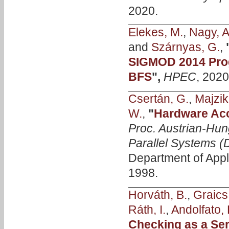
2020.
Elekes, M.
,
Nagy, A
and
Szárnyas, G.
,
SIGMOD 2014 Prog
BFS
",
HPEC
, 2020
Csertán, G.
,
Majzik,
W.
,
"
Hardware Acce
Proc. Austrian-Hun
Parallel Systems 
Department of Appl
1998.
Horváth, B.
,
Graics
Ráth, I.
,
Andolfato, 
Checking as a Se