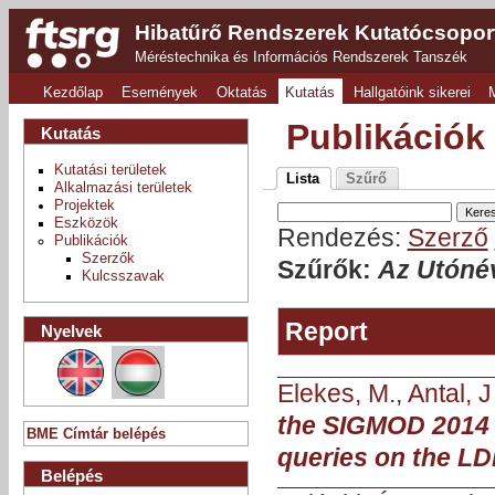
Hibatűrő Rendszerek Kutatócsopor
Méréstechnika és Információs Rendszerek Tanszék
Kezdőlap
Események
Oktatás
Kutatás
Hallgatóink sikerei
Publikációk
Kutatás
Kutatási területek
Lista
Szűrő
Alkalmazási területek
Projektek
Eszközök
Rendezés:
Szerző
Publikációk
Szerzők
Szűrők:
Az Utónév
Kulcsszavak
Report
Nyelvek
Elekes, M.
,
Antal, J
the SIGMOD 2014
BME Címtár belépés
queries on the LD
Belépés