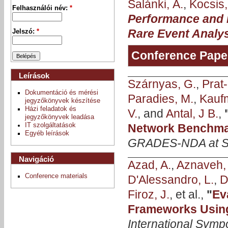
Salánki, Á.
,
Kocsis, 
Felhasználói név:
*
Performance and i
Rare Event Analy
Jelszó:
*
Conference Pape
Leírások
Szárnyas, G.
,
Prat-
Dokumentáció és mérési
Paradies, M.
,
Kauf
jegyzőkönyvek készítése
Házi feladatok és
V.
, and
Antal, J B.
,
jegyzőkönyvek leadása
Network Benchmar
IT szolgáltatások
Egyéb leírások
GRADES-NDA at 
Navigáció
Azad, A.
,
Aznaveh,
Conference materials
D'Alessandro, L.
,
D
Firoz, J.
, et al.,
"
Ev
Frameworks Usin
International Symp