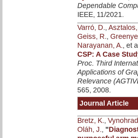
Dependable Compu
IEEE, 11/2021.
Varró, D.
,
Asztalos,
Geiss, R.
,
Greenyer
Narayanan, A.
, et a
CSP: A Case Stud
Proc. Third Inter
Applications of Gra
Relevance (AGTIV
565, 2008.
Journal Article
Bretz, K.
,
Vynohrads
Oláh, J.
,
"
Diagnost