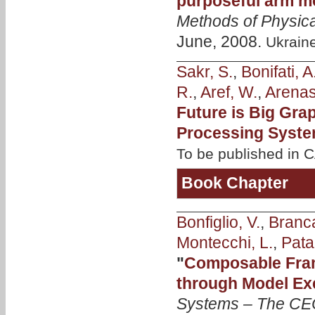
purposeful arm m
Methods of Physica
June, 2008.
Ukrain
Sakr, S.
,
Bonifati, A
R.
,
Aref, W.
,
Arenas
Future is Big Gr
Processing Syst
To be published in
Book Chapter
Bonfiglio, V.
,
Branca
Montecchi, L.
,
Pata
"
Composable Fra
through Model Ex
Systems – The CE