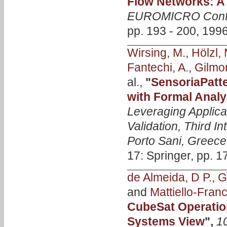
Flow Networks: A
EUROMICRO Conf
pp. 193 - 200, 1996
Wirsing, M.
,
Hölzl, 
Fantechi, A.
,
Gilmor
al.,
"
SensoriaPatt
with Formal Analy
Leveraging Applica
Validation, Third 
Porto Sani, Greece
17: Springer, pp. 1
de Almeida, D P.
,
G
and
Mattiello-Franc
CubeSat Operatio
Systems View
",
1