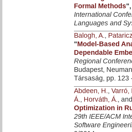
Formal Methods
"
International Conf
Languages and Sy
Balogh, A.
,
Pataricz
"
Model-Based Ana
Dependable Embe
Regional Confere
Budapest, Neuman
Társaság, pp. 123 
Abdeen, H.
,
Varró, 
Á.
,
Horváth, Á.
, an
Optimization in R
29th IEEE/ACM Int
Software Engineer