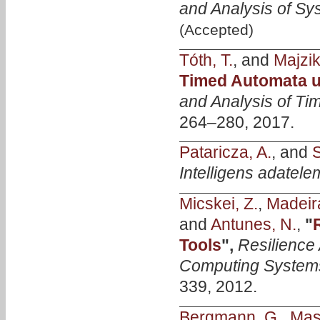
and Analysis of Sy
(Accepted)
Tóth, T.
, and
Majzik,
Timed Automata u
and Analysis of T
264–280, 2017.
Pataricza, A.
, and
S
Intelligens adatel
Micskei, Z.
,
Madeir
and
Antunes, N.
,
"
Tools
",
Resilience
Computing System
339, 2012.
Bergmann, G.
,
Mass