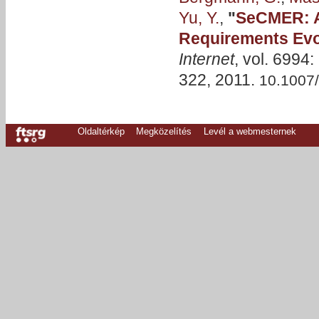
Yu, Y.
,
"
SeCMER: A 
Requirements Evo
Internet
, vol. 6994:
322, 2011.
10.1007
Oldaltérkép
Megközelítés
Levél a webmesternek