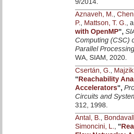
9/2014.
Aznaveh, M.
,
Chen,
P.
,
Mattson, T. G.
, 
with OpenMP
",
SI
Computing (CSC) c
Parallel Processing
WA, SIAM, 2020.
Csertán, G.
,
Majzik,
"
Reachability Ana
Accelerators
",
Pro
Circuits and Syst
312, 1998.
Antal, B.
,
Bondavalli
Simoncini, L.
,
"
Rea