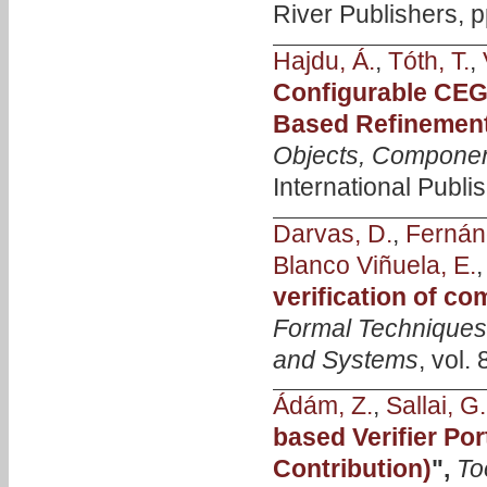
River Publishers, 
Hajdu, Á.
,
Tóth, T.
,
Configurable CEG
Based Refinemen
Objects, Componen
International Publi
Darvas, D.
,
Fernán
Blanco Viñuela, E.
verification of c
Formal Techniques 
and Systems
, vol.
Ádám, Z.
,
Sallai, G.
based Verifier Po
Contribution)
",
To