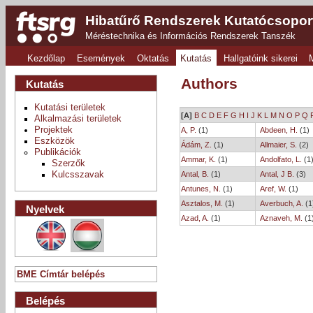
Hibatűrő Rendszerek Kutatócsopor
Méréstechnika és Információs Rendszerek Tanszék
Kezdőlap
Események
Oktatás
Kutatás
Hallgatóink sikerei
Authors
Kutatás
Kutatási területek
[A]
B
C
D
E
F
G
H
I
J
K
L
M
N
O
P
Q
Alkalmazási területek
Projektek
A, P.
(1)
Abdeen, H.
(1)
Eszközök
Ádám, Z.
(1)
Allmaier, S.
(2)
Publikációk
Ammar, K.
(1)
Andolfato, L.
(1
Szerzők
Kulcsszavak
Antal, B.
(1)
Antal, J B.
(3)
Antunes, N.
(1)
Aref, W.
(1)
Asztalos, M.
(1)
Averbuch, A.
(1
Nyelvek
Azad, A.
(1)
Aznaveh, M.
(1
BME Címtár belépés
Belépés