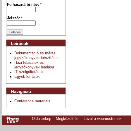
Felhasználói név:
*
Jelszó:
*
Leírások
Dokumentáció és mérési
jegyzőkönyvek készítése
Házi feladatok és
jegyzőkönyvek leadása
IT szolgáltatások
Egyéb leírások
Navigáció
Conference materials
Oldaltérkép
Megközelítés
Levél a webmesternek