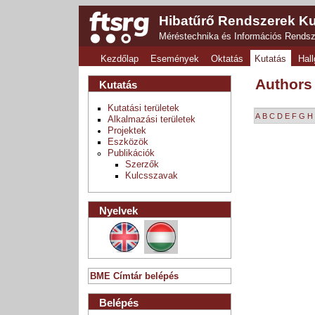
Hibatűrő Rendszerek Ku
Méréstechnika és Információs Rends
Kezdőlap
Események
Oktatás
Kutatás
Hall
Authors
Kutatás
Kutatási területek
A
B
C
D
E
F
G
H
Alkalmazási területek
Projektek
Eszközök
Publikációk
Szerzők
Kulcsszavak
Nyelvek
BME Címtár belépés
Belépés