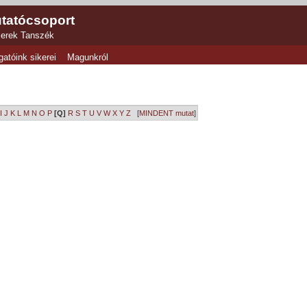
tatócsoport
zerek Tanszék
gatóink sikerei
Magunkról
I
J
K
L
M
N
O
P
[Q]
R
S
T
U
V
W
X
Y
Z
[
MINDENT mutat
]