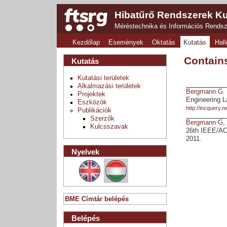
Hibatűrő Rendszerek Ku
Méréstechnika és Információs Rends
Kezdőlap
Események
Oktatás
Kutatás
Hall
Contain
Kutatás
Kutatási területek
Alkalmazási területek
Bergmann G
.
Projektek
Engineering 
Eszközök
http://incquery.
Publikációk
Szerzők
Bergmann G
Kulcsszavak
26th IEEE/AC
2011.
Nyelvek
BME Címtár belépés
Belépés