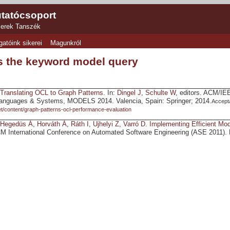
tatócsoport
zerek Tanszék
gatóink sikerei
Magunkról
s the keyword model query
Translating OCL to Graph Patterns
. In:
Dingel J
,
Schulte W
, editors. ACM/IE
Languages & Systems, MODELS 2014. Valencia, Spain: Springer; 2014.
Accepta
net/content/graph-patterns-ocl-performance-evaluation
,
Hegedüs Á
,
Horváth Á
,
Ráth I
,
Ujhelyi Z
,
Varró D
.
Implementing Efficient Mod
M International Conference on Automated Software Engineering (ASE 2011)