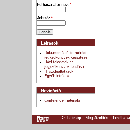
Felhasználói név:
*
Jelszó:
*
Leírások
Dokumentáció és mérési
jegyzőkönyvek készítése
Házi feladatok és
jegyzőkönyvek leadása
IT szolgáltatások
Egyéb leírások
Navigáció
Conference materials
Oldaltérkép
Megközelítés
Levél a 