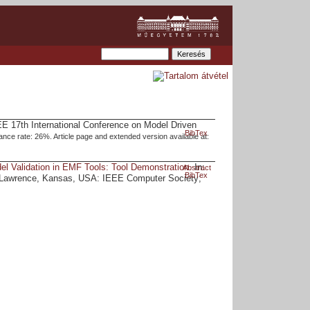
EE 17th International Conference on Model Driven
BibTex
nce rate: 26%. Article page and extended version available at:
el Validation in EMF Tools: Tool Demonstration
. In:
Abstract
BibTex
. Lawrence, Kansas, USA: IEEE Computer Society;