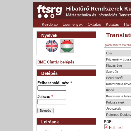
Hibatűrő Rendszerek Ku
Méréstechnika és Információs Rends
Kezdőlap
Események
Oktatás
Kutatás
Hall
Transla
Nyelvek
graph pattern matchi
Cím
Közlemény típus
BME Címtár belépés
Kiadás éve
Szerzők
Belépés
Szerkesztő
Felhasználói név:
*
Konferencia nev
Kiadó
Konferencia hely
Jelszó:
*
Kulcsszavak
Jegyzetek
Refereed Designa
Leírások
PDF:
Full text