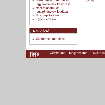
Dokumentáció és mérési
BibTex
jegyzőkönyvek készítése
Házi feladatok és
jegyzőkönyvek leadása
IT szolgáltatások
Egyéb leírások
Navigáció
Conference materials
Oldaltérkép
Megközelítés
Levél a 