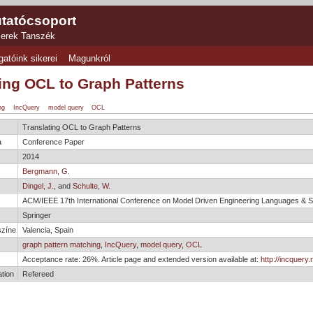
tatócsoport
zerek Tanszék
gatóink sikerei
Magunkról
ting OCL to Graph Patterns
ng
IncQuery
model query
OCL
Translating OCL to Graph Patterns
a
Conference Paper
2014
Bergmann, G.
Dingel, J.
, and
Schulte, W.
e
ACM/IEEE 17th International Conference on Model Driven Engineering Languages 
Springer
színe
Valencia, Spain
graph pattern matching
,
IncQuery
,
model query
,
OCL
Acceptance rate: 26%. Article page and extended version available at:
http://incquery
tion
Refereed