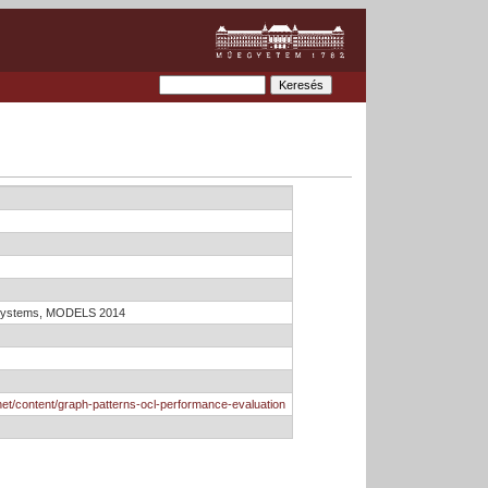
& Systems, MODELS 2014
.net/content/graph-patterns-ocl-performance-evaluation