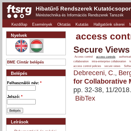
Hibatűrő Rendszerek Kutatócsopor
Méréstechnika és Információs Rendszerek Tanszék
Kezdőlap
Események
Oktatás
Kutatás
Hallgatóink sikerei
access cont
Nyelvek
Secure Views 
Access control
access controls
authorisat
collaboration
intra-enterprise collaboration
BME Címtár belépés
access control policies
secure views
Softw
Debreceni, C.
,
Ber
Belépés
for Collaborative
Felhasználói név:
*
pp. 32-38, 11/2018
BibTex
Jelszó:
*
Leírások