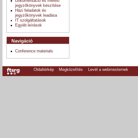
Dokumentáció és mérési
jegyzőkönyvek készítése
Házi feladatok és
jegyzőkönyvek leadása
IT szolgáltatások
Egyéb leírások
Navigáció
Conference materials
Oldaltérkép
Megközelítés
Levél a webmesternek