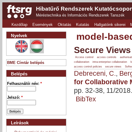
Hibatűrő Rendszerek Kutatócsopor
Méréstechnika és Információs Rendszerek Tanszék
Kezdőlap
Események
Oktatás
Kutatás
Hallgatóink sikerei
model-based
Nyelvek
Secure Views 
Access control
access controls
authorisat
collaboration
intra-enterprise collaboration
BME Címtár belépés
access control policies
secure views
Softw
Debreceni, C.
,
Ber
Belépés
for Collaborative
Felhasználói név:
*
pp. 32-38, 11/2018
BibTex
Jelszó:
*
Leírások