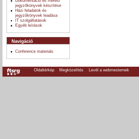
Dokumentáció és mérési
jegyzőkönyvek készítése
Házi feladatok és
jegyzőkönyvek leadása
IT szolgáltatások
Egyéb leírások
Navigáció
Conference materials
Oldaltérkép
Megközelítés
Levél a webmesternek