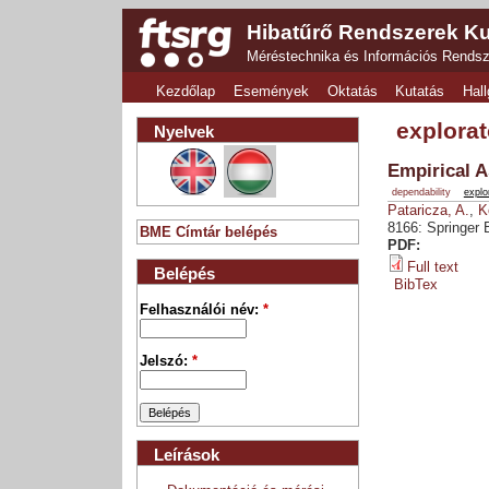
Hibatűrő Rendszerek Ku
Méréstechnika és Információs Rends
Kezdőlap
Események
Oktatás
Kutatás
Hall
explorat
Nyelvek
Empirical A
dependability
explo
Pataricza, A.
,
K
8166: Springer B
BME Címtár belépés
PDF:
Full text
Belépés
BibTex
Felhasználói név:
*
Jelszó:
*
Leírások