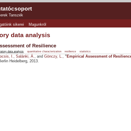
tatócsoport
zerek Tanszék
gatóink sikerei
Magunkról
ory data analysis
ssessment of Resilience
ratory data analysis
quantitative characterization
resilience
statistics
ocsis, I.
,
Salánki, Á.
, and
Gönczy, L.
,
"
Empirical Assessment of Resilienc
erlin Heidelberg, 2013.