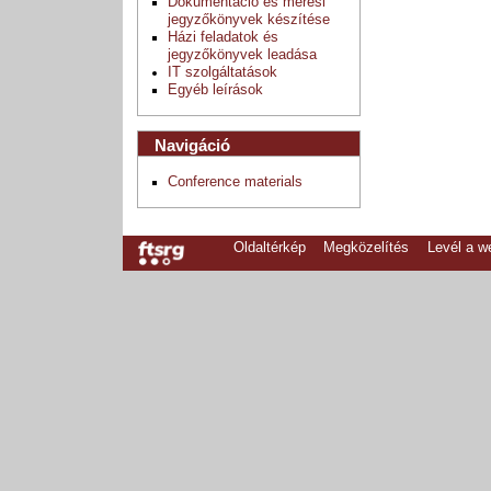
Dokumentáció és mérési
jegyzőkönyvek készítése
Házi feladatok és
jegyzőkönyvek leadása
IT szolgáltatások
Egyéb leírások
Navigáció
Conference materials
Oldaltérkép
Megközelítés
Levél a 