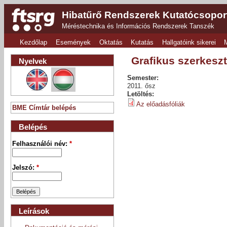
Hibatűrő Rendszerek Kutatócsopor
Méréstechnika és Információs Rendszerek Tanszék
Kezdőlap
Események
Oktatás
Kutatás
Hallgatóink sikerei
Grafikus szerkesz
Nyelvek
Semester:
2011. ősz
Letöltés:
Az előadásfóliák
BME Címtár belépés
Belépés
Felhasználói név:
*
Jelszó:
*
Leírások