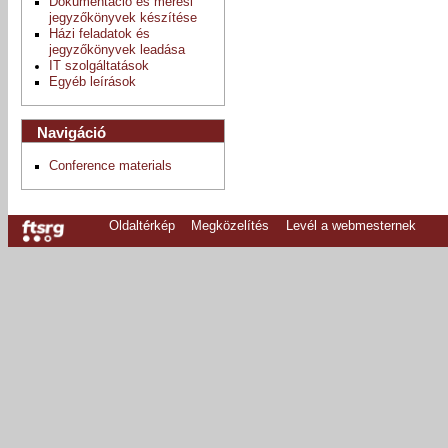
Dokumentáció és mérési
jegyzőkönyvek készítése
Házi feladatok és
jegyzőkönyvek leadása
IT szolgáltatások
Egyéb leírások
Navigáció
Conference materials
Oldaltérkép
Megközelítés
Levél a webmesternek