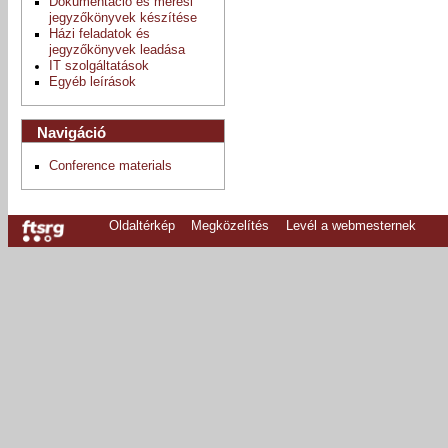
Dokumentáció és mérési
jegyzőkönyvek készítése
Házi feladatok és
jegyzőkönyvek leadása
IT szolgáltatások
Egyéb leírások
Navigáció
Conference materials
Oldaltérkép
Megközelítés
Levél a webmesternek