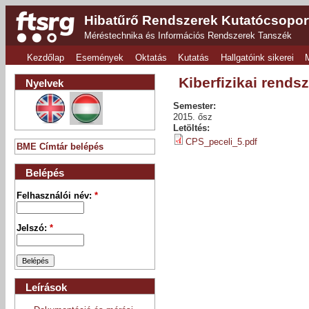
Hibatűrő Rendszerek Kutatócsopor
Méréstechnika és Információs Rendszerek Tanszék
Kezdőlap
Események
Oktatás
Kutatás
Hallgatóink sikerei
Kiberfizikai rends
Nyelvek
Semester:
2015. ősz
Letöltés:
CPS_peceli_5.pdf
BME Címtár belépés
Belépés
Felhasználói név:
*
Jelszó:
*
Leírások